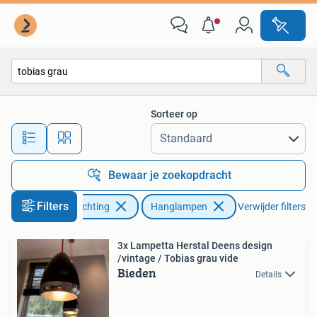
Lampen | Hanglampen
Sorteer op
Alle afstanden…
Bewaar je zoekopdracht
Filters
Huis en Inrichting
Hanglampen
Verwijder filters
3x Lampetta Herstal Deens design
/vintage / Tobias grau vide
Bieden
Details