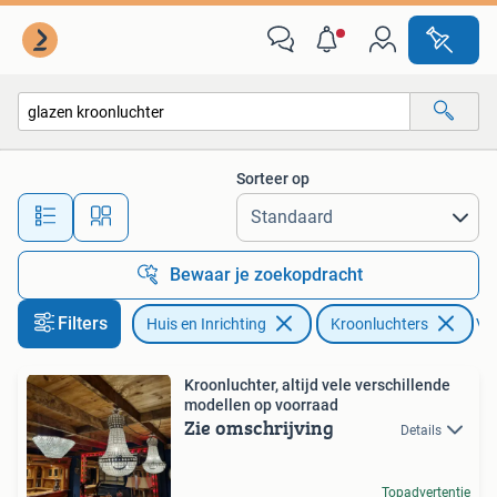
Lampen | Kroonluchters
Sorteer op
Alle afstanden…
Bewaar je zoekopdracht
Filters
Huis en Inrichting
Kroonluchters
Ver
Kroonluchter, altijd vele verschillende
modellen op voorraad
Zie omschrijving
Details
Topadvertentie