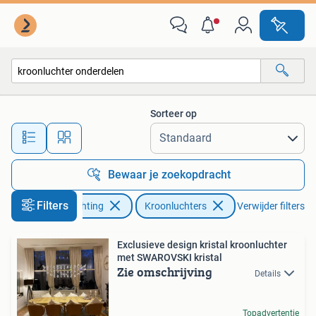
Lampen | Kroonluchters
Sorteer op
Alle afstanden…
Bewaar je zoekopdracht
Filters
Huis en Inrichting
Kroonluchters
Verwijder filters
Exclusieve design kristal kroonluchter
met SWAROVSKI kristal
Zie omschrijving
Details
Topadvertentie