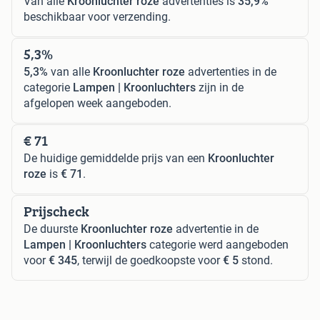
Van alle
Kroonluchter roze
advertenties is
35,9%
beschikbaar voor verzending.
5,3%
5,3%
van alle
Kroonluchter roze
advertenties in de
categorie
Lampen | Kroonluchters
zijn in de
afgelopen week aangeboden.
€ 71
De huidige gemiddelde prijs van een
Kroonluchter
roze
is
€ 71
.
Prijscheck
De duurste
Kroonluchter roze
advertentie in de
Lampen | Kroonluchters
categorie werd aangeboden
voor
€ 345
, terwijl de goedkoopste voor
€ 5
stond.