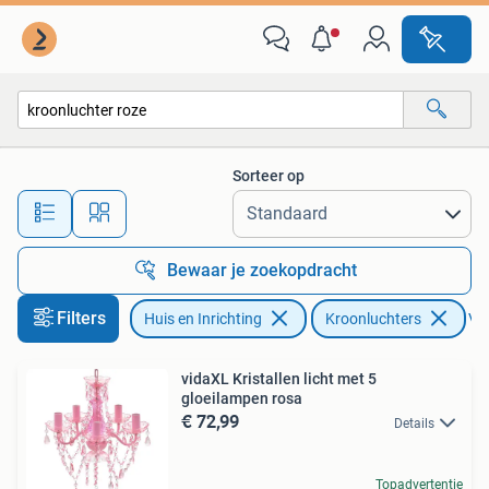
Lampen | Kroonluchters
Sorteer op
Alle afstanden…
Bewaar je zoekopdracht
Filters
Huis en Inrichting
Kroonluchters
Ver
vidaXL Kristallen licht met 5
gloeilampen rosa
€ 72,99
Details
Topadvertentie