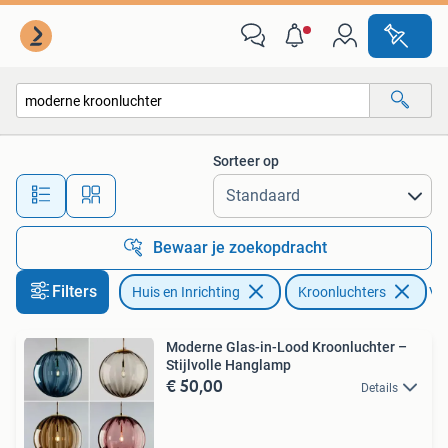
Lampen | Kroonluchters
Sorteer op
Alle afstanden…
Bewaar je zoekopdracht
Filters
Huis en Inrichting
Kroonluchters
Ver
Moderne Glas-in-Lood Kroonluchter –
Stijlvolle Hanglamp
€ 50,00
Details