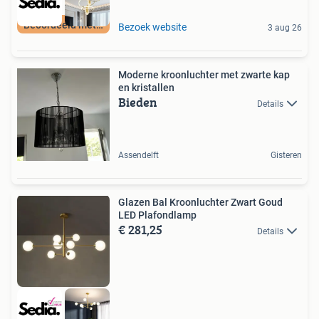
Beoordeeld met 9+
Bezoek website
3 aug 26
Moderne kroonluchter met zwarte kap
en kristallen
Bieden
Details
Assendelft
Gisteren
Glazen Bal Kroonluchter Zwart Goud
LED Plafondlamp
€ 281,25
Details