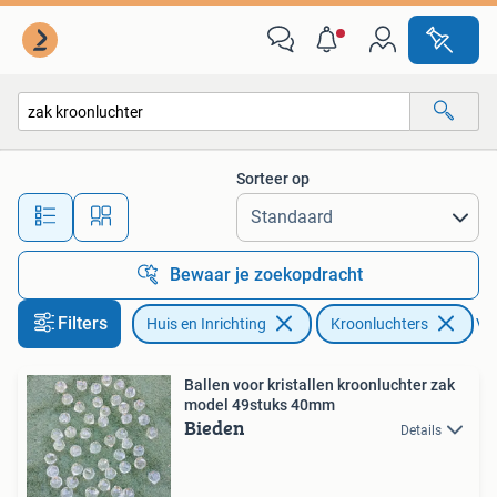
Lampen | Kroonluchters
Sorteer op
Alle afstanden…
Bewaar je zoekopdracht
Filters
Huis en Inrichting
Kroonluchters
Ver
Ballen voor kristallen kroonluchter zak
model 49stuks 40mm
Bieden
Details