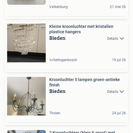
Valkenburg
21 mei 26
Kleine kroonluchter met kristallen
plastice hangers
Bieden
Details
's-Hertogenbosch
19 jul 26
Kroonluchter 5 lampen groen-antieke
finish
Bieden
Details
Tholen
24 jul 26
2 Kroonluchters (klein & groot) met