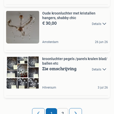
Oude kroonluchter met kristallen
hangers, shabby chic
€ 30,00
Details
Amsterdam
26 jun 26
kroonluchter pegels /parels kralen blad/
ballen etc
Zie omschrijving
Details
Hilversum
3 jul 26
1
2