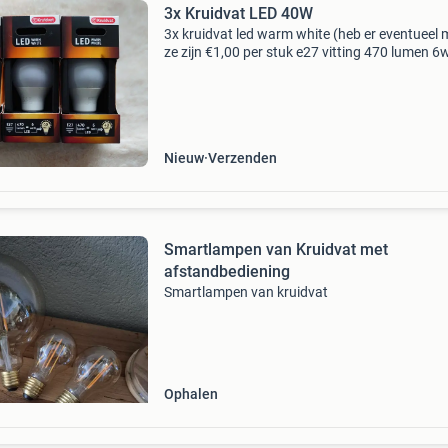
3x Kruidvat LED 40W
3x kruidvat led warm white (heb er eventueel 
ze zijn €1,00 per stuk e27 vitting 470 lumen 6
(40w) energielabel a+
Nieuw
Verzenden
Smartlampen van Kruidvat met
afstandbediening
Smartlampen van kruidvat
Ophalen