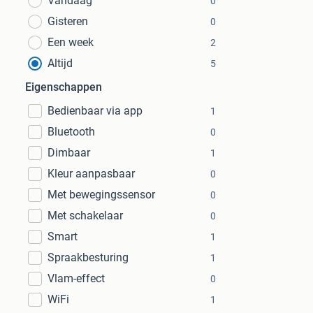
Vandaag
0
Gisteren
0
Een week
2
Altijd
5
Eigenschappen
Bedienbaar via app
1
Bluetooth
0
Dimbaar
1
Kleur aanpasbaar
0
Met bewegingssensor
0
Met schakelaar
0
Smart
1
Spraakbesturing
1
Vlam-effect
0
WiFi
1