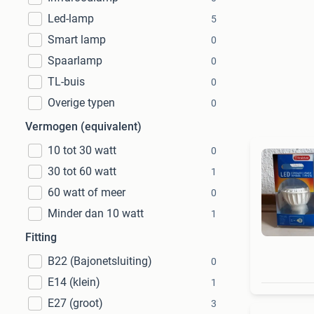
Led-lamp
5
Smart lamp
0
Spaarlamp
0
TL-buis
0
Overige typen
0
Vermogen (equivalent)
10 tot 30 watt
0
30 tot 60 watt
1
60 watt of meer
0
Minder dan 10 watt
1
Fitting
B22 (Bajonetsluiting)
0
E14 (klein)
1
E27 (groot)
3