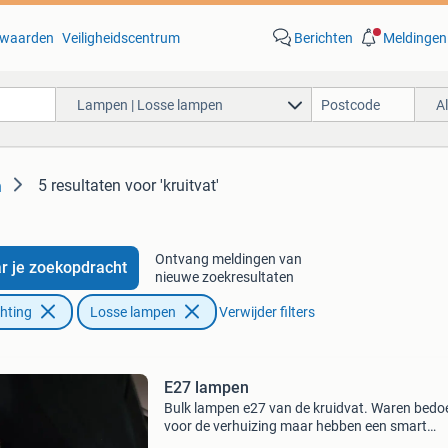
waarden
Veiligheidscentrum
Berichten
Meldingen
Lampen | Losse lampen
A
5 resultaten
voor 'kruitvat'
n
Ontvang meldingen van
r je zoekopdracht
nieuwe zoekresultaten
chting
Losse lampen
Verwijder filters
E27 lampen
Bulk lampen e27 van de kruidvat. Waren bedo
voor de verhuizing maar hebben een smart
systeem genomen. Kunnen opgehaald worden