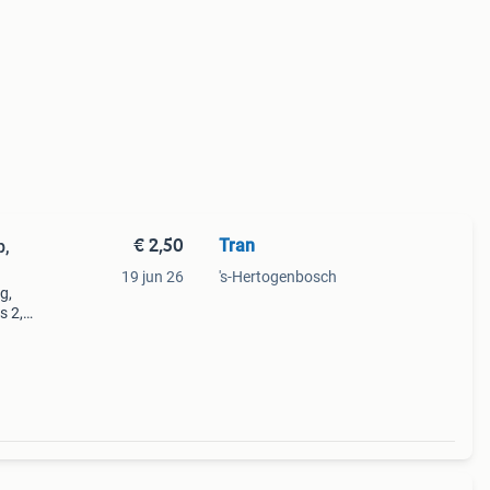
€ 2,50
Tran
p,
19 jun 26
's-Hertogenbosch
g,
s 2,5