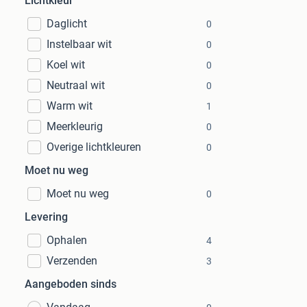
Lichtkleur
Daglicht
0
Instelbaar wit
0
Koel wit
0
Neutraal wit
0
Warm wit
1
Meerkleurig
0
Overige lichtkleuren
0
Moet nu weg
Moet nu weg
0
Levering
Ophalen
4
Verzenden
3
Aangeboden sinds