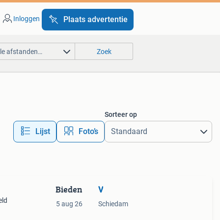
Inloggen
Plaats advertentie
lle afstanden…
Zoek
Sorteer op
Lijst
Foto’s
Bieden
V
eld
5 aug 26
Schiedam
 in