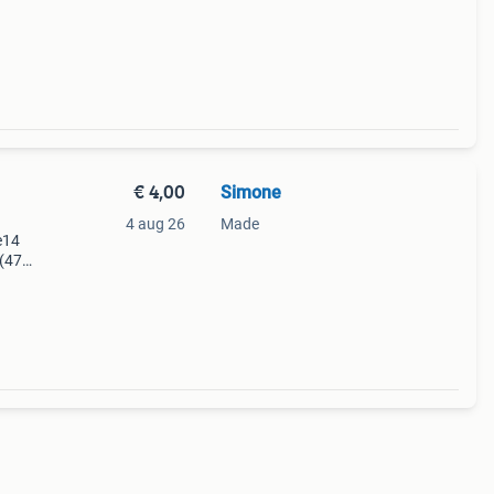
€ 4,00
Simone
4 aug 26
Made
e14
 (470
vat