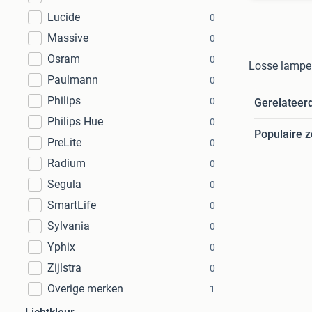
Lucide
0
Massive
0
Osram
0
Losse lampen
Paulmann
0
Philips
0
Gerelateer
Philips Hue
0
Populaire 
PreLite
0
Radium
0
Segula
0
SmartLife
0
Sylvania
0
Yphix
0
Zijlstra
0
Overige merken
1