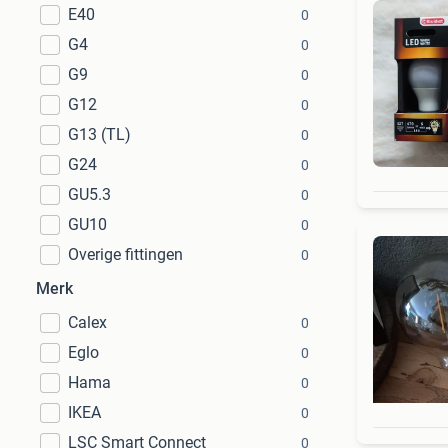
E40
0
G4
0
G9
0
G12
0
G13 (TL)
0
G24
0
GU5.3
0
GU10
0
Overige fittingen
0
Merk
Calex
0
Eglo
0
Hama
0
IKEA
0
LSC Smart Connect
0