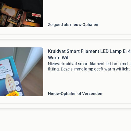
schiedam tegen een goed bod
Zo goed als nieuw
Ophalen
Kruidvat Smart Filament LED Lamp E14
Warm Wit
Nieuwe kruidvat smart filament led lamp met 
fitting. Deze slimme lamp geeft warm wit licht
lumen, 4.9 Watt) en is te bedienen via de kruid
smart home app. De lamp is dimbaar, heeft
spraakb
Nieuw
Ophalen of Verzenden