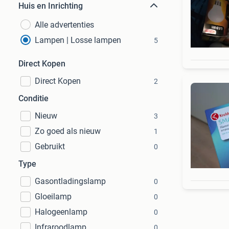
Huis en Inrichting
Alle advertenties
Lampen | Losse lampen
5
Direct Kopen
Direct Kopen
2
Conditie
Nieuw
3
Zo goed als nieuw
1
Gebruikt
0
Type
Gasontladingslamp
0
Gloeilamp
0
Halogeenlamp
0
Infraroodlamp
0