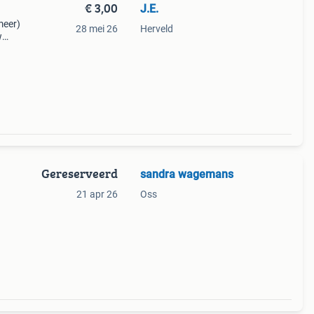
€ 3,00
J.E.
meer)
28 mei 26
Herveld
w
Gereserveerd
sandra wagemans
21 apr 26
Oss