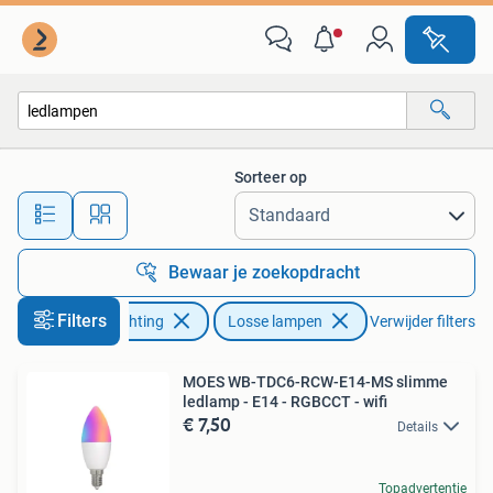
Lampen | Losse lampen
Sorteer op
Alle afstanden…
Bewaar je zoekopdracht
Filters
Huis en Inrichting
Losse lampen
Verwijder filters
MOES WB-TDC6-RCW-E14-MS slimme
ledlamp - E14 - RGBCCT - wifi
€ 7,50
Details
Topadvertentie