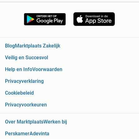
Blog
Marktplaats Zakelijk
Veilig en Succesvol
Help en Info
Voorwaarden
Privacyverklaring
Cookiebeleid
Privacyvoorkeuren
Over Marktplaats
Werken bij
Perskamer
Adevinta