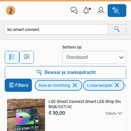
Lampen | Losse lampen
Sorteer op
Alle afstanden…
Bewaar je zoekopdracht
Filters
Huis en Inrichting
Losse lampen
Ver
LSC Smart Connect Smart LED Strip 5m
RGB/CCT/IC
€ 30,00
Details