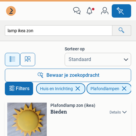
Lampen | Plafondlampen
Sorteer op
Alle afstanden…
Bewaar je zoekopdracht
Filters
Huis en Inrichting
Plafondlampen
Ve
Plafondlamp zon (ikea)
Bieden
Details