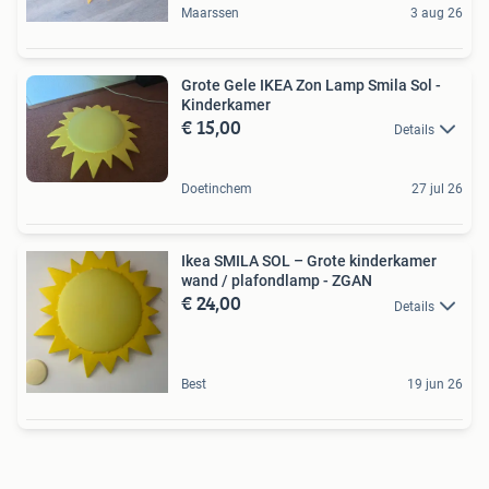
Maarssen
3 aug 26
Grote Gele IKEA Zon Lamp Smila Sol -
Kinderkamer
€ 15,00
Details
Doetinchem
27 jul 26
Ikea SMILA SOL – Grote kinderkamer
wand / plafondlamp - ZGAN
€ 24,00
Details
Best
19 jun 26