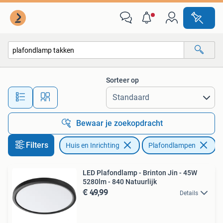
Lampen | Plafondlampen
Sorteer op
Alle afstanden…
Bewaar je zoekopdracht
Filters
Huis en Inrichting
Plafondlampen
Ve
LED Plafondlamp - Brinton Jin - 45W
5280lm - 840 Natuurlijk
€ 49,99
Details