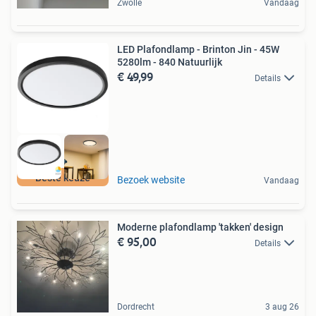
Zwolle
Vandaag
LED Plafondlamp - Brinton Jin - 45W
5280lm - 840 Natuurlijk
€ 49,99
Details
Beste keuze
Bezoek website
Vandaag
Moderne plafondlamp 'takken' design
€ 95,00
Details
Dordrecht
3 aug 26