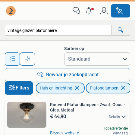
Lampen | Plafondlampen
Sorteer op
Alle afstanden…
Bewaar je zoekopdracht
Filters
Huis en Inrichting
Plafondlampen
Ve
Rietveld Plafondlampen - Zwart, Goud -
Glas, Metaal
€ 44,90
Details
Topadvertentie
Bezoek website
Vandaag