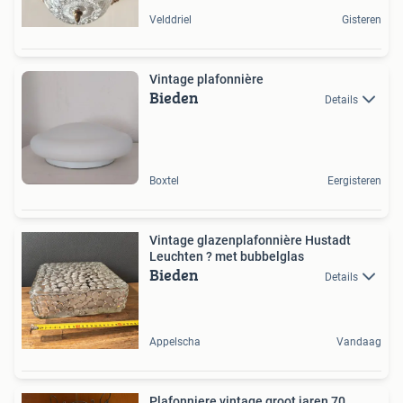
Velddriel
Gisteren
Vintage plafonnière
Bieden
Details
Boxtel
Eergisteren
Vintage glazenplafonnière Hustadt
Leuchten ? met bubbelglas
Bieden
Details
Appelscha
Vandaag
Plafonniere vintage groot jaren 70