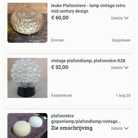
leuke Plafonniere - lamp vintage retro
mid century design
€ 60,00
Details
Emmen
Eergisteren
vintage plafondlamp, plafonnière RZB
€ 32,00
Details
Kaatsheuvel
1 aug 26
plafonnière
gispenlamp/plafondlamp/vintage
Zie omschrijving
lamp/opaline kap
Details