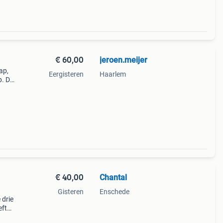
€ 60,00
jeroen.meijer
ap,
Eergisteren
Haarlem
. De
n
€ 40,00
Chantal
Gisteren
Enschede
 drie
eft
r elk