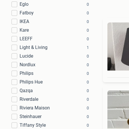
Eglo
0
Fatboy
0
IKEA
0
Kare
0
LEEFF
0
Light & Living
1
Lucide
0
Nordlux
0
Philips
0
Philips Hue
0
Qazqa
0
Riverdale
0
Riviera Maison
0
Steinhauer
0
Tiffany Style
0