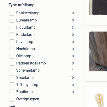
Type tafellamp
Bankierslamp
0
Bureaulamp
0
Figuurlamp
3
Kinderlamp
0
Lavalamp
0
Nachtlamp
0
Olielamp
0
Paddenstoellamp
0
Schemerlamp
1
Sfeerlamp
10
Tiffany lamp
0
Zoutlamp
0
Overige typen
1