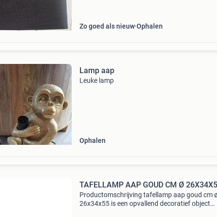
interieur. Perfect voor de woonkamer, slaapk
Zo goed als nieuw
Ophalen
Lamp aap
Leuke lamp
Ophalen
TAFELLAMP AAP GOUD CM Ø 26X34X
Productomschrijving tafellamp aap goud cm 
26x34x55 is een opvallend decoratief object
waarmee je moeiteloos een stijlvol accent aan 