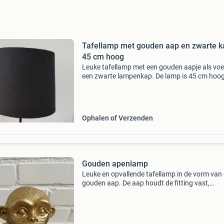
Tafellamp met gouden aap en zwarte k
45 cm hoog
Leuke tafellamp met een gouden aapje als voe
een zwarte lampenkap. De lamp is 45 cm hoo
verkeert in zo goed als nieuwe staat. Perfect a
sfeerlamp.
Ophalen of Verzenden
Gouden apenlamp
Leuke en opvallende tafellamp in de vorm van
gouden aap. De aap houdt de fitting vast,
waardoor je zelf een mooie decoratieve lamp 
kiezen. De lamp is voorzien van een zwart sno
met aan/uit-