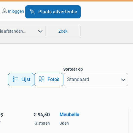
Inloggen
Plaats advertentie
lle afstanden…
Zoek
Sorteer op
Lijst
Foto’s
€ 94,50
Meubello
55
ø
Gisteren
Uden
je