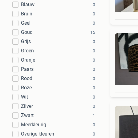
Blauw
0
Bruin
0
Geel
0
Goud
15
Grijs
0
Groen
0
Oranje
0
Paars
0
Rood
0
Roze
0
Wit
0
Zilver
0
Zwart
1
Meerkleurig
0
Overige kleuren
0