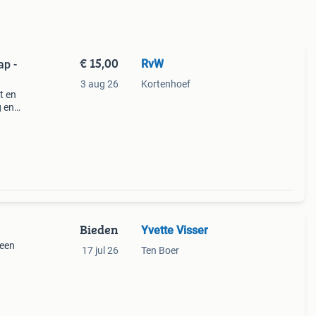
€ 15,00
RvW
ap -
3 aug 26
Kortenhoef
t en
g en
ls
Bieden
Yvette Visser
 een
17 jul 26
Ten Boer
kunt
er