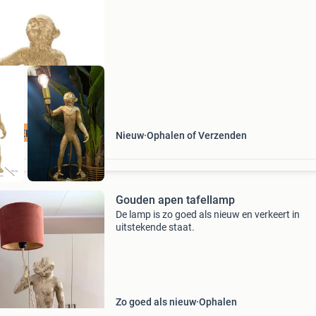
interieur toevoegt. Resin tafellamp in de vorm
een staande
TIS VERZENDING
Nieuw
Ophalen of Verzenden
Gouden apen tafellamp
De lamp is zo goed als nieuw en verkeert in
uitstekende staat.
Zo goed als nieuw
Ophalen