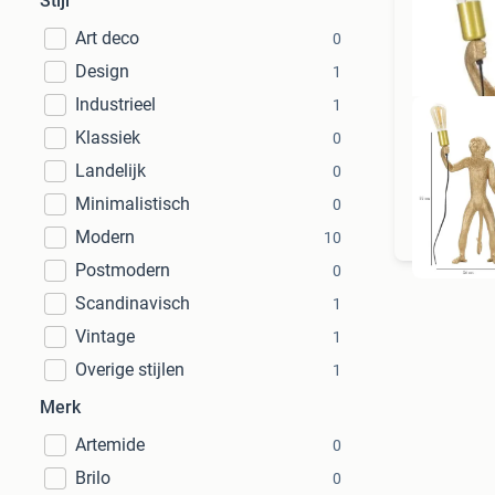
Stijl
Art deco
0
Design
1
Industrieel
1
Klassiek
0
Landelijk
0
Minimalistisch
GRA
0
Modern
10
Postmodern
0
Scandinavisch
1
Vintage
1
Overige stijlen
1
Merk
Artemide
0
Brilo
0