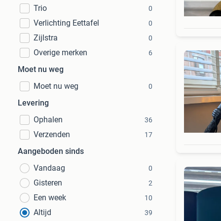
Trio
0
Verlichting Eettafel
0
Zijlstra
0
Overige merken
6
Moet nu weg
Moet nu weg
0
Levering
Ophalen
36
Verzenden
17
Aangeboden sinds
Vandaag
0
Gisteren
2
Een week
10
Altijd
39