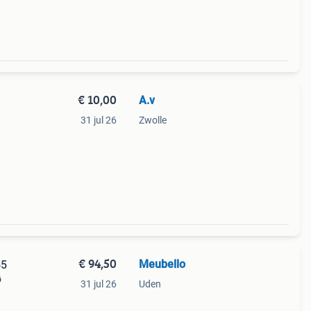
amer
€ 10,00
A.v
31 jul 26
Zwolle
€ 94,50
Meubello
55
ø
31 jul 26
Uden
je