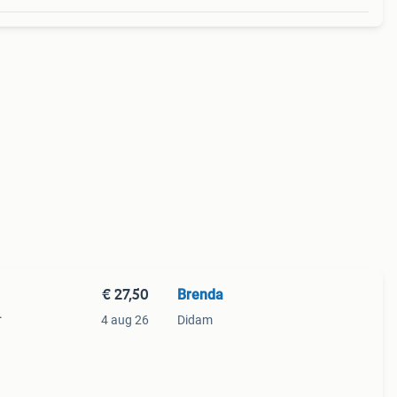
€ 27,50
Brenda
.
4 aug 26
Didam