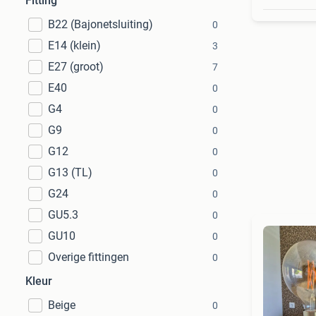
Fitting
B22 (Bajonetsluiting)
0
E14 (klein)
3
E27 (groot)
7
E40
0
G4
0
G9
0
G12
0
G13 (TL)
0
G24
0
GU5.3
0
GU10
0
Overige fittingen
0
Kleur
Beige
0