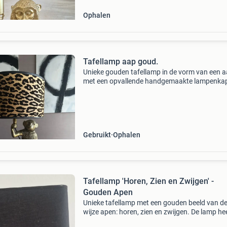
Ophalen
Tafellamp aap goud.
Unieke gouden tafellamp in de vorm van een a
met een opvallende handgemaakte lampenkap
kap is bekleed met luxe panterprint behang va
ralph lauren, wat zorgt voor een stijlvolle en
exclusieve u
Gebruikt
Ophalen
Tafellamp 'Horen, Zien en Zwijgen' -
Gouden Apen
Unieke tafellamp met een gouden beeld van de
wijze apen: horen, zien en zwijgen. De lamp he
een zwarte kap en is een echte eyecatcher voo