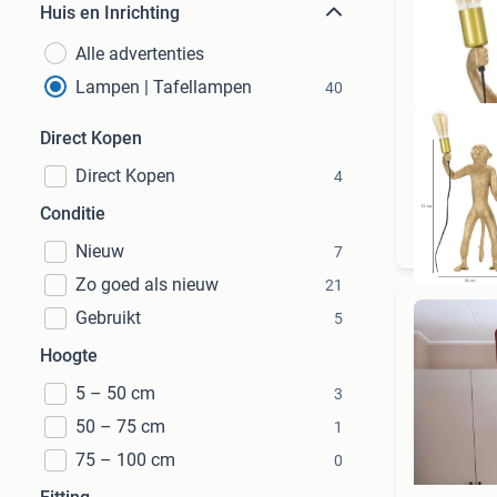
Huis en Inrichting
Alle advertenties
Lampen | Tafellampen
40
Direct Kopen
Direct Kopen
4
GRA
Conditie
Nieuw
7
Zo goed als nieuw
21
Gebruikt
5
Hoogte
5 – 50 cm
3
50 – 75 cm
1
75 – 100 cm
0