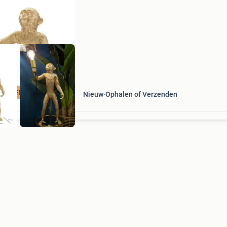
interieur toevoegt. Resin tafellamp in de vorm
een staande
TIS VERZENDING
Nieuw
Ophalen of Verzenden