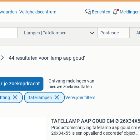
waarden
Veiligheidscentrum
Berichten
Meldingen
Lampen | Tafellampen
A
44 resultaten
voor 'lamp aap goud'
Ontvang meldingen van
r je zoekopdracht
nieuwe zoekresultaten
chting
Tafellampen
Verwijder filters
TAFELLAMP AAP GOUD CM Ø 26X34X
Productomschrijving tafellamp aap goud cm 
26x34x55 is een opvallend decoratief object
waarmee je moeiteloos een stijlvol accent aan 