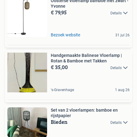
Oosterse vloerlamp bamboe met zwart -
Yvonne
€ 79,95
Details
Bezoek website
31 jul 26
Handgemaakte Balinese Vloerlamp |
Rotan & Bamboe met Takken
€ 35,00
Details
's-Gravenhage
1 aug 26
Set van 2 vloerlampen: bamboe en
rijstpapier
Bieden
Details