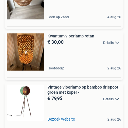
Loon op Zand
4 aug 26
Kwantum vloerlamp rotan
€ 30,00
Details
Hoofddorp
2 aug 26
Vintage vloerlamp op bamboo driepoot
groen met koper -
€ 79,95
Details
Bezoek website
2 aug 26