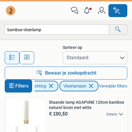
Lampen | Vloerlampen
Sorteer op
Alle afstanden…
Bewaar je zoekopdracht
Filters
Huis en Inrichting
Vloerlampen
Verwijder filters
Staande lamp AGAPUNE 120cm bamboe
naturel bruin met witte
€ 130,50
Details