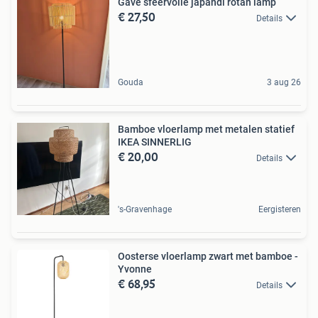
Gave sfeervolle japandi rotan lamp
€ 27,50
Details
Gouda
3 aug 26
Bamboe vloerlamp met metalen statief
IKEA SINNERLIG
€ 20,00
Details
's-Gravenhage
Eergisteren
Oosterse vloerlamp zwart met bamboe -
Yvonne
€ 68,95
Details