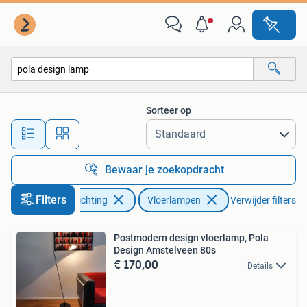
Lampen | Vloerlampen
Sorteer op
Alle afstanden…
Bewaar je zoekopdracht
Filters
Huis en Inrichting
Vloerlampen
Verwijder filters
Postmodern design vloerlamp, Pola
Design Amstelveen 80s
€ 170,00
Details