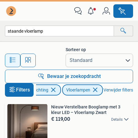
Lampen | Vloerlampen
Sorteer op
Alle afstanden…
Bewaar je zoekopdracht
Filters
Huis en Inrichting
Vloerlampen
Verwijder filters
Nieuw Verstelbare Booglamp met 3
kleur LED – Vloerlamp Zwart
€ 119,00
Details