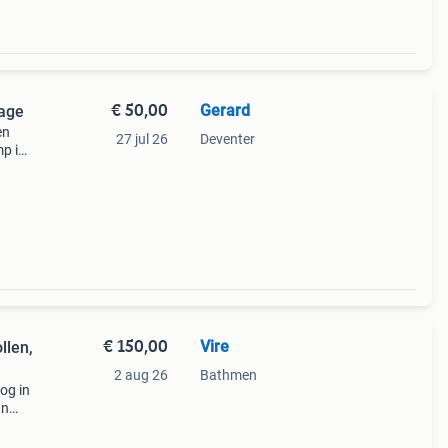
€ 50,00
Gerard
tage
en
27 jul 26
Deventer
mp is
 de
€ 150,00
Vire
llen,
2 aug 26
Bathmen
og in
an
jdag