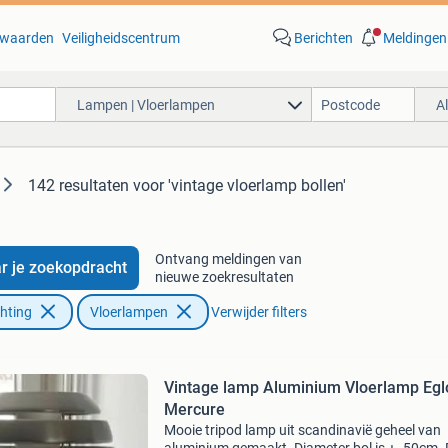
waarden
Veiligheidscentrum
Berichten
Meldingen
Lampen | Vloerlampen
A
142 resultaten
voor 'vintage vloerlamp bollen'
Ontvang meldingen van
r je zoekopdracht
nieuwe zoekresultaten
chting
Vloerlampen
Verwijder filters
Vintage lamp Aluminium Vloerlamp Egl
Mercure
Mooie tripod lamp uit scandinavië geheel van