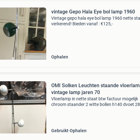
vintage Gepo Hala Eye bol lamp 1960
Vintage gepo hala eye bol lamp 1960 nette st
verkerend! Bieden vanaf : €125,-
Ophalen
OMI Solken Leuchten staande vloerla
vintage lamp jaren 70
Vloerlamp in nette staat btw factuur mogelijk
chroom staander 2 witte bollen h140 dvoet 28
12*18 reggiani gepo oluce raak 2287
Gebruikt
Ophalen