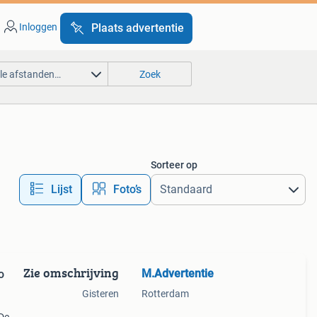
Inloggen
Plaats advertentie
lle afstanden…
Zoek
Sorteer op
Lijst
Foto’s
Zie omschrijving
M.Advertentie
o
Gisteren
Rotterdam