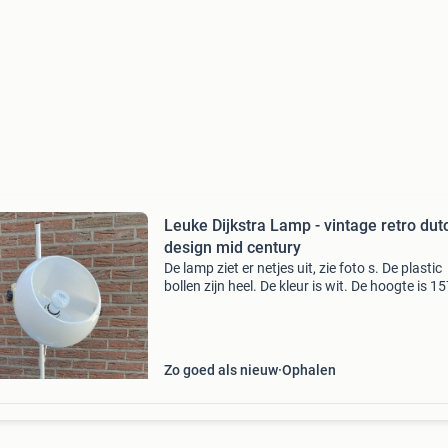
Leuke Dijkstra Lamp - vintage retro dut
design mid century
De lamp ziet er netjes uit, zie foto s. De plastic
bollen zijn heel. De kleur is wit. De hoogte is 1
De diameter van de voet is 30 cm. De diameter
een bol is 21 cm. Bieden vanaf € 50 bi
Zo goed als nieuw
Ophalen