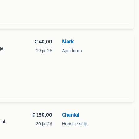
€ 40,00
Mark
ge
29 jul 26
Apeldoorn
€ 150,00
Chantal
bol.
30 jul 26
Honselersdijk