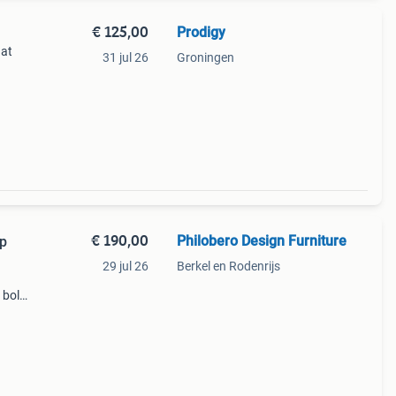
€ 125,00
Prodigy
aat
31 jul 26
Groningen
€ 190,00
Philobero Design Furniture
mp
29 jul 26
Berkel en Rodenrijs
 bol