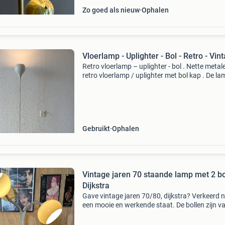
Zo goed als nieuw
Ophalen
Vloerlamp - Uplighter - Bol - Retro - Vin
Retro vloerlamp – uplighter - bol . Nette metal
retro vloerlamp / uplighter met bol kap . De la
in nette staat en werkt goed. Hoogte 170 cm ,
bol is 15 cm in het rond . Grote fitting .
Gebruikt
Ophalen
Vintage jaren 70 staande lamp met 2 bo
Dijkstra
Gave vintage jaren 70/80, dijkstra? Verkeerd n
een mooie en werkende staat. De bollen zijn v
kunststof afmetingen 28 cm b bol 150 cm h
ongeveer ophalen in bathmen. Wij zijn elke vri