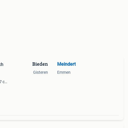
Bieden
Meindert
ch
Gisteren
Emmen
57 cm.
 van