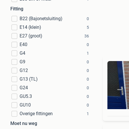
Fitting
B22 (Bajonetsluiting)
0
E14 (klein)
5
E27 (groot)
36
E40
0
G4
1
G9
0
G12
0
G13 (TL)
0
G24
0
GU5.3
0
GU10
0
Overige fittingen
1
Moet nu weg