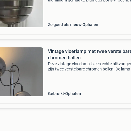
aluminium gemaakt. Diameter bol is +- 50cm.
lamp is zo goed als nieuw. Prijs vanaf €225.-
Zo goed als nieuw
Ophalen
Vintage vloerlamp met twee verstelbar
chromen bollen
Deze vintage vloerlamp is een echte blikvange
zijn twee verstelbare chromen bollen. De lamp i
goede staat en geeft een sfeervol licht. Perfec
een modern of retro interieur. De lamp is o
Gebruikt
Ophalen