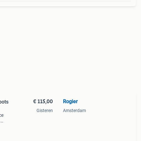
€ 115,00
Rogier
Gisteren
Amsterdam
ce
n
de
t