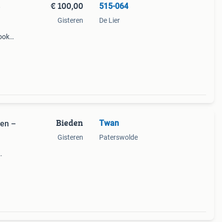
€ 100,00
515-064
e
Gisteren
De Lier
 ook
en
n is.
Bieden
Twan
len –
Gisteren
Paterswolde
even
anneer