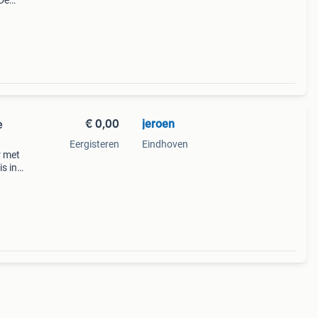
 De

€ 0,00
jeroen
e
Eergisteren
Eindhoven
r met
s in
t voor