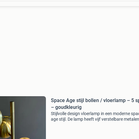
Space Age stijl bollen / vloerlamp – 5 spots
– goudkleurig
Stijlvolle design vloerlamp in een moderne spa
age stijl. De lamp heeft vijf verstelbare metale
spots in een elegante goudkleurige, geborstel
afwerking. Dankzij de verstelbare kappen is he
licht