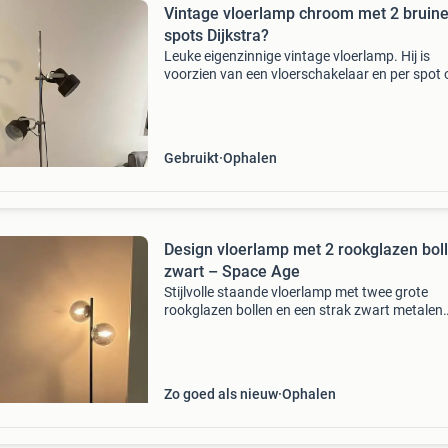
Vintage vloerlamp chroom met 2 bruin
spots Dijkstra?
Leuke eigenzinnige vintage vloerlamp. Hij is
voorzien van een vloerschakelaar en per spot
nog een keer aan/uit te zetten. Hij heeft wel e
paar gebruikers sporen zoals op de foto’s te zie
Ho
Gebruikt
Ophalen
Design vloerlamp met 2 rookglazen bol
zwart – Space Age
Stijlvolle staande vloerlamp met twee grote
rookglazen bollen en een strak zwart metalen
frame. De spiegelende smoke-glazen bollen g
de lamp een luxe en bijzondere uitstraling. W
de lamp aan
Zo goed als nieuw
Ophalen