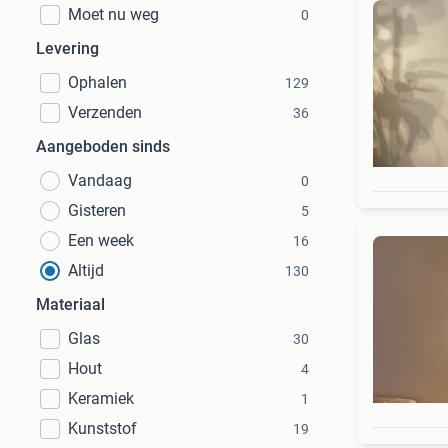
Moet nu weg
0
Levering
Ophalen
129
Verzenden
36
Aangeboden sinds
Vandaag
0
Gisteren
5
Een week
16
Altijd
130
Materiaal
Glas
30
Hout
4
Keramiek
1
Kunststof
19