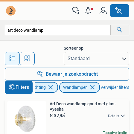
Lampen | Wandlampen
Sorteer op
Alle afstanden…
Bewaar je zoekopdracht
Filters
Huis en Inrichting
Wandlampen
Verwijder filters
Art Deco wandlamp goud met glas -
Ayesha
€ 37,95
Details
Topadvertentie