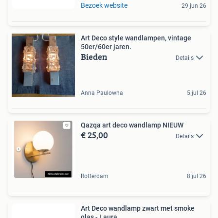
Bezoek website
29 jun 26
Art Deco style wandlampen, vintage
50er/60er jaren.
Bieden
Details
Anna Paulowna
5 jul 26
Qazqa art deco wandlamp NIEUW
€ 25,00
Details
Rotterdam
8 jul 26
Art Deco wandlamp zwart met smoke
glas - Laura