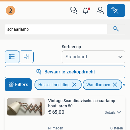
Lampen | Wandlampen
Sorteer op
Alle afstanden…
Bewaar je zoekopdracht
Filters
Huis en Inrichting
Wandlampen
Verw
Vintage Scandinavische schaarlamp
hout jaren 50
€ 65,00
Details
Nijmegen
Gisteren