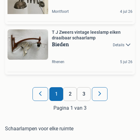
Montfoort
4 jul 26
T J Zweers vintage leeslamp eiken
draaibaar schaarlamp
Bieden
Details
Rhenen
5 jul 26
1
2
3
Pagina 1 van 3
Schaarlampen voor elke ruimte