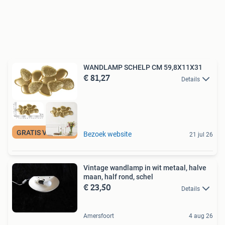
WANDLAMP SCHELP CM 59,8X11X31
€ 81,27
Details
GRATIS VERZENDING
Bezoek website
21 jul 26
Vintage wandlamp in wit metaal, halve
maan, half rond, schel
€ 23,50
Details
Amersfoort
4 aug 26