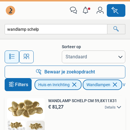
Lampen | Wandlampen
Sorteer op
Alle afstanden…
Bewaar je zoekopdracht
Filters
Huis en Inrichting
Wandlampen
Verw
WANDLAMP SCHELP CM 59,8X11X31
€ 81,27
Details