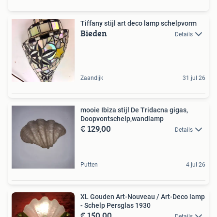
Tiffany stijl art deco lamp schelpvorm
Bieden
Details
Zaandijk
31 jul 26
mooie Ibiza stijl De Tridacna gigas,
Doopvontschelp,wandlamp
€ 129,00
Details
Putten
4 jul 26
XL Gouden Art-Nouveau / Art-Deco lamp
- Schelp Persglas 1930
€ 150,00
Details