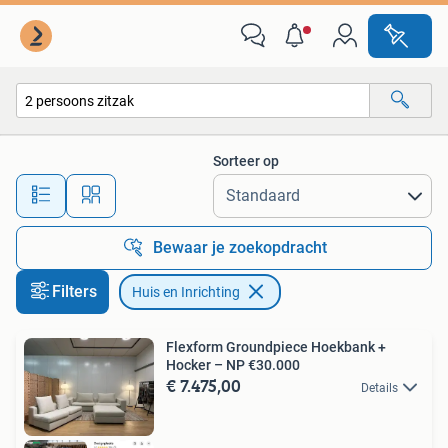
Huis en Inrichting
Sorteer op
Alle afstanden…
Bewaar je zoekopdracht
Filters
Huis en Inrichting
Flexform Groundpiece Hoekbank +
Hocker – NP €30.000
€ 7.475,00
Details