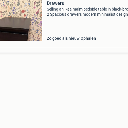
Drawers
Selling an ikea malm bedside table in black-br
2 Spacious drawers modern minimalist design
sturdy and fully functional good condition wit
minor signs of normal use perfect as a bedsid
table or s
Zo goed als nieuw
Ophalen