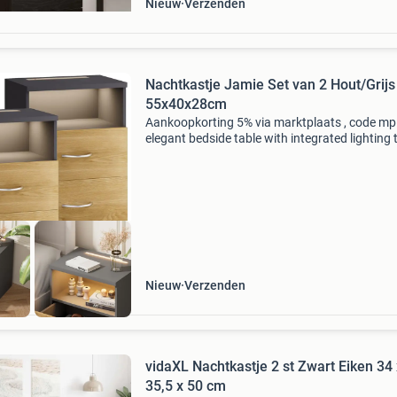
Nieuw
Verzenden
Nachtkastje Jamie Set van 2 Hout/Grijs
55x40x28cm
Aankoopkorting 5% via marktplaats , code m
elegant bedside table with integrated lighting 
jamie bedside table from casaria® with integr
lighting is the perfect companion for cosy eve
r
Nieuw
Verzenden
vidaXL Nachtkastje 2 st Zwart Eiken 34 
35,5 x 50 cm