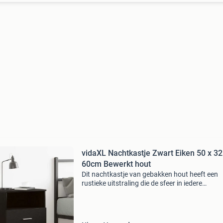
vidaXL Nachtkastje Zwart Eiken 50 x 32
60cm Bewerkt hout
Dit nachtkastje van gebakken hout heeft een
rustieke uitstraling die de sfeer in iedere
slaapkamer verbetert. Het is ideaal voor al je
persoonlijke spulletjes naast je bed en combin
gebruiksgemak