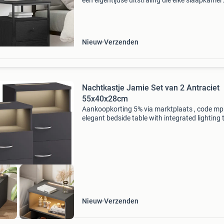
een eigentijdse uitstraling die elke slaapkamer
aanpak kan verfraaien. Dankzij de stevige
constructie en het veelzijdige ontwerp is het p
voor ie
Nieuw
Verzenden
Nachtkastje Jamie Set van 2 Antraciet
55x40x28cm
Aankoopkorting 5% via marktplaats , code m
elegant bedside table with integrated lighting 
jamie bedside table from casaria® with integr
lighting is the perfect companion for cosy eve
r
Nieuw
Verzenden