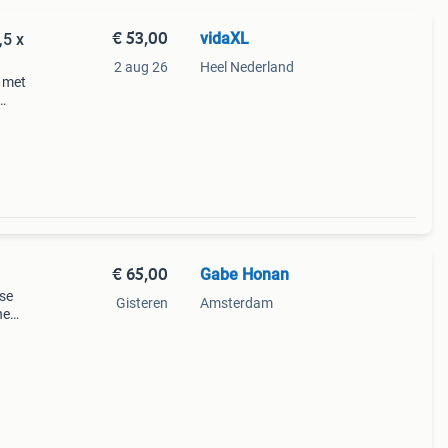
€ 53,00
vidaXL
,5 x
2 aug 26
Heel Nederland
e met
erfect
€ 65,00
Gabe Honan
use
Gisteren
Amsterdam
he