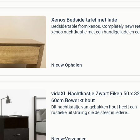
Xenos Bedside tafel met lade
Bedside table from xenos. Completely new! Ne
xenos nachtkastje met een handige lade en ee
open vak eronder. Ideaal voor naast het bed 
spullen op te bergen. De tafel is in perfecte sta
Nieuw
Ophalen
vidaXL Nachtkastje Zwart Eiken 50 x 32
60cm Bewerkt hout
Dit nachtkastje van gebakken hout heeft een
rustieke uitstraling die de sfeer in iedere
slaapkamer verbetert. Het is ideaal voor al je
persoonlijke spulletjes naast je bed en combin
gebruiksgemak
Nieuw
Verzenden