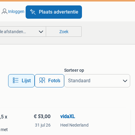
Inloggen
Plaats advertentie
lle afstanden…
Zoek
Sorteer op
Lijst
Foto’s
€ 53,00
vidaXL
,5 x
31 jul 26
Heel Nederland
e met