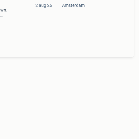
2 aug 26
Amsterdam
own.
h
e