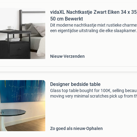
vidaXL Nachtkastje Zwart Eiken 34 x 35
50 cm Bewerkt
Dit moderne nachtkastje mixt rustieke charm
een eigentijdse uitstraling die elke slaapkamer
aanpak kan verfraaien. Dankzij de stevige
constructie en het veelzijdige ontwerp is het p
voor ie
Nieuw
Verzenden
Designer bedside table
Glass top table bought for 100€, selling beca
moving very minimal scratches pick up from t
18th of august
Zo goed als nieuw
Ophalen