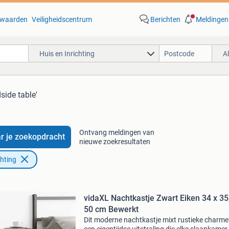
waarden
Veiligheidscentrum
Berichten
Meldingen
Huis en Inrichting
A
side table'
Ontvang meldingen van
r je zoekopdracht
nieuwe zoekresultaten
chting
vidaXL Nachtkastje Zwart Eiken 34 x 35
50 cm Bewerkt
Dit moderne nachtkastje mixt rustieke charm