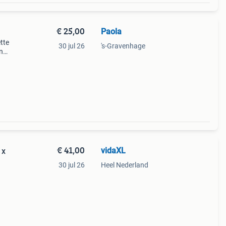
€ 25,00
Paola
tte
30 jul 26
's-Gravenhage
n
om
at.
€ 41,00
vidaXL
 x
30 jul 26
Heel Nederland
eert