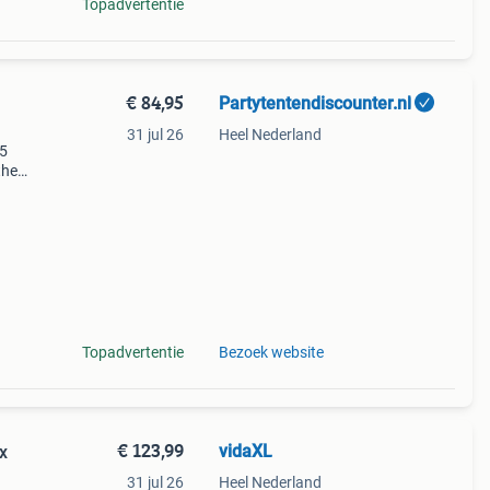
Topadvertentie
€ 84,95
Partytentendiscounter.nl
31 jul 26
Heel Nederland
p5
the
ated
nings,
Topadvertentie
Bezoek website
€ 123,99
vidaXL
x
31 jul 26
Heel Nederland