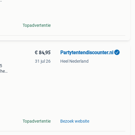
erfect
Topadvertentie
€ 84,95
Partytentendiscounter.nl
31 jul 26
Heel Nederland
p5
the
ated
nings,
Topadvertentie
Bezoek website