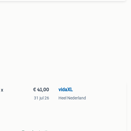
€ 41,00
vidaXL
 x
31 jul 26
Heel Nederland
eert