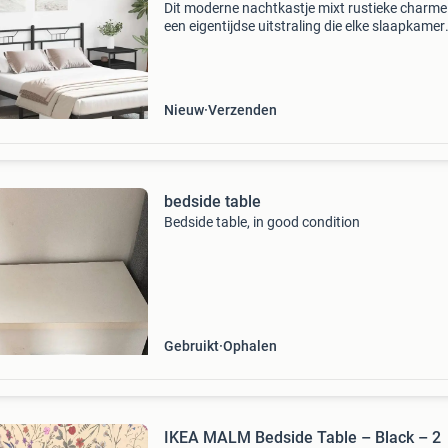
Dit moderne nachtkastje mixt rustieke charm
een eigentijdse uitstraling die elke slaapkamer
aanpak kan verfraaien. Dankzij de stevige
constructie en het veelzijdige ontwerp is het p
voor ie
Nieuw
Verzenden
bedside table
Bedside table, in good condition
Gebruikt
Ophalen
IKEA MALM Bedside Table – Black – 2