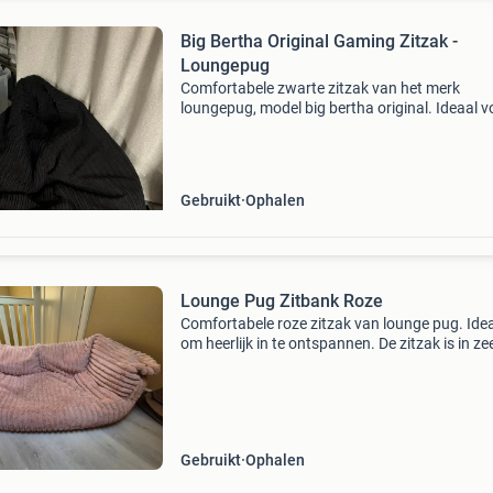
Big Bertha Original Gaming Zitzak -
Loungepug
Comfortabele zwarte zitzak van het merk
loungepug, model big bertha original. Ideaal v
gaming of gewoon lekker relaxen. De zitzak is
gemaakt van een stevige ribstof en verkeert in
goede staat. Word
Gebruikt
Ophalen
Lounge Pug Zitbank Roze
Comfortabele roze zitzak van lounge pug. Ide
om heerlijk in te ontspannen. De zitzak is in ze
goede staat. De standaard afmetingen van de
grote lounge pug / big bertha original zitzakb
bedrage
Gebruikt
Ophalen