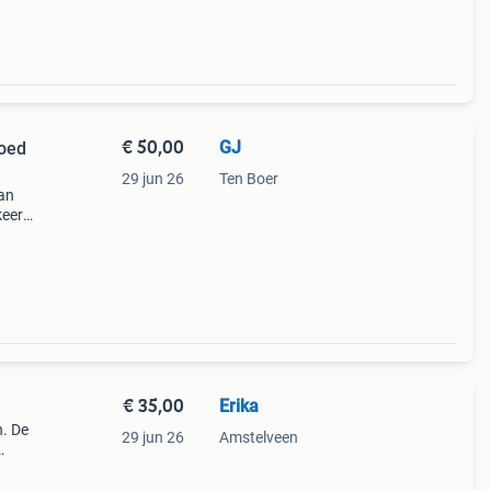
€ 50,00
GJ
goed
29 jun 26
Ten Boer
van
keert
jk in
€ 35,00
Erika
n. De
29 jun 26
Amstelveen
ken,
0 cm.