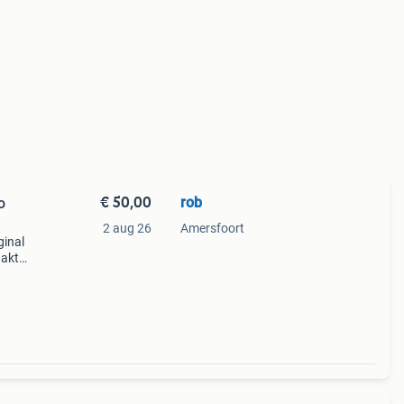
€ 50,00
rob
o
2 aug 26
Amersfoort
ginal
aakt
end
bu