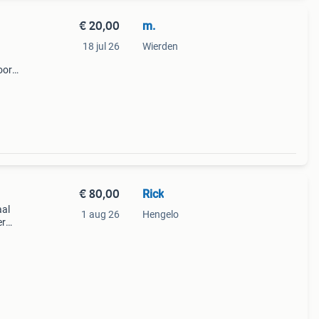
€ 20,00
m.
18 jul 26
Wierden
oor
€ 80,00
Rick
aal
1 aug 26
Hengelo
er
ank