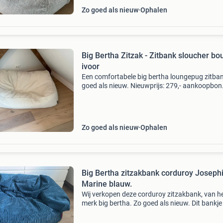
Zo goed als nieuw
Ophalen
Big Bertha Zitzak - Zitbank sloucher bo
ivoor
Een comfortabele big bertha loungepug zitban
goed als nieuw. Nieuwprijs: 279,- aankoopbon
aanwezig. Te koop wegens wereldreis. Uit een
rookvrij en huisdiervrij huis. Geen vlekken of
beschadiginge
Zo goed als nieuw
Ophalen
Big Bertha zitzakbank corduroy Joseph
Marine blauw.
Wij verkopen deze corduroy zitzakbank, van h
merk big bertha. Zo goed als nieuw. Dit bankje 
niet lang in gebruik geweest en is door ons ni
gekocht (nieuwprijs was €259,-). Echter, de k