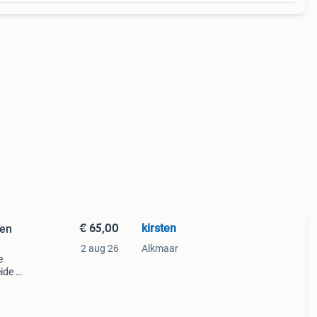
€ 65,00
kirsten
 en
2 aug 26
Alkmaar
e
ide in
lige