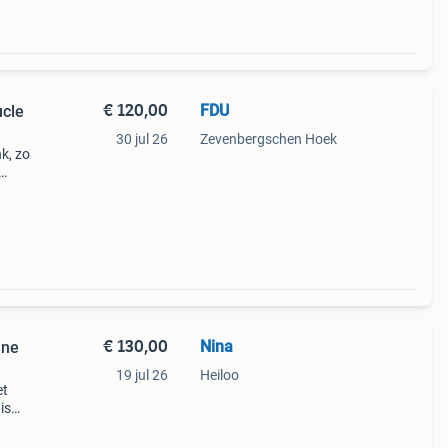
€ 120,00
FDU
ucle
30 jul 26
Zevenbergschen Hoek
k, zo
€ 130,00
Nina
ine
19 jul 26
Heiloo
et
is
euw
ame