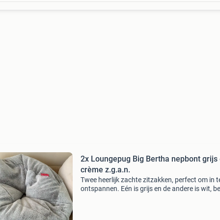
2x Loungepug Big Bertha nepbont grijs
crème z.g.a.n.
Twee heerlijk zachte zitzakken, perfect om in t
ontspannen. Eén is grijs en de andere is wit, be
uitstekende staat. Ze zijn ideaal voor een gezel
hoek in de woonkamer, slaapkamer of speelka