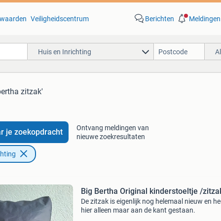
waarden
Veiligheidscentrum
Berichten
Meldingen
Huis en Inrichting
A
bertha zitzak'
Ontvang meldingen van
r je zoekopdracht
nieuwe zoekresultaten
chting
Big Bertha Original kinderstoeltje /zitza
De zitzak is eigenlijk nog helemaal nieuw en he
hier alleen maar aan de kant gestaan.