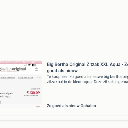
Big Bertha Original Zitzak XXL Aqua - Z
goed als nieuw
Te koop: een zo goed als nieuwe big bertha ori
zitzak xxl in de kleur aqua. Deze zitzak is gem
van soleistorm™ uv-bestendig en waterafstot
olefin materiaal, ideaal voor zowel binnen als 
Zo goed als nieuw
Ophalen