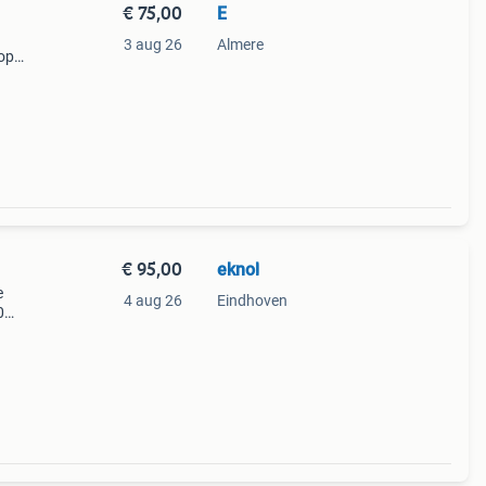
€ 75,00
E
3 aug 26
Almere
oop
cm.
€ 95,00
eknol
e
4 aug 26
Eindhoven
0