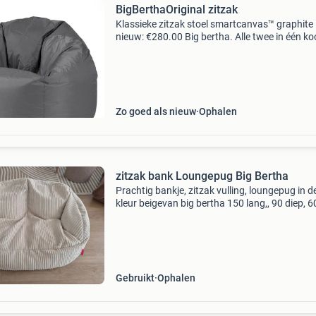
BigBerthaOriginal zitzak
Klassieke zitzak stoel smartcanvas™ graphite
nieuw: €280.00 Big bertha. Alle twee in één k
voor €75,=. Of 1 voor €50,= afmeting 75 x 75 
Zo goed als nieuw
Ophalen
zitzak bank Loungepug Big Bertha
Prachtig bankje, zitzak vulling, loungepug in d
kleur beigevan big bertha 150 lang,, 90 diep, 6
hoog
Gebruikt
Ophalen