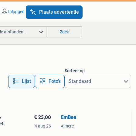
Inloggen
Plaats advertentie
lle afstanden…
Zoek
Sorteer op
Lijst
Foto’s
€ 25,00
EmBee
k
eft
4 aug 26
Almere