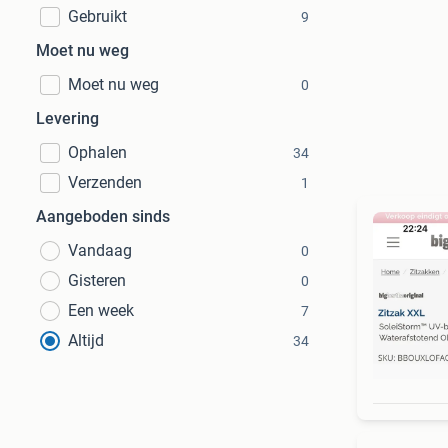
Gebruikt
9
Moet nu weg
Moet nu weg
0
Levering
Ophalen
34
Verzenden
1
Aangeboden sinds
Vandaag
0
Gisteren
0
Een week
7
Altijd
34