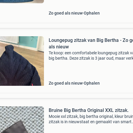
Zo goed als nieuw
Ophalen
Loungepug zitzak van Big Bertha - Zo 
als nieuw
Te koop: een comfortabele loungepug zitzak 
big bertha. Deze zitzak is 3 jaar oud, maar ver
in uitstekende staat. Hij is recent gewassen en
vertoont geen enkele schade. Perfect om heerli
Zo goed als nieuw
Ophalen
Bruine Big Bertha Original XXL zitzak.
Mooie xxl zitzak, big bertha original, kleur brui
zitzak is in nieuwstaat en gemaakt van smart
canvas, dus zowel binnen als buiten te gebrui
waterafstotend en uv bestendig, 160 cm x 14