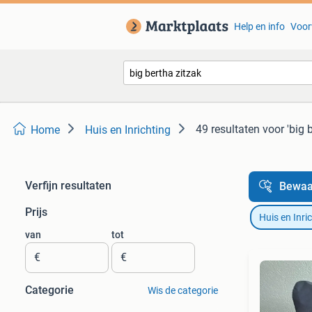
Help en info
Voor
49 resultaten
voor 'big 
Home
Huis en Inrichting
Verfijn resultaten
Bewaa
Prijs
Huis en Inri
van
tot
€
€
Categorie
Wis de categorie