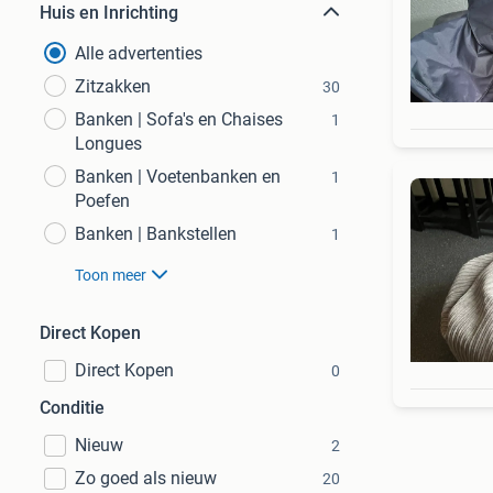
Huis en Inrichting
Alle advertenties
Zitzakken
30
Banken | Sofa's en Chaises
1
Longues
Banken | Voetenbanken en
1
Poefen
Banken | Bankstellen
1
Toon meer
Direct Kopen
Direct Kopen
0
Conditie
Nieuw
2
Zo goed als nieuw
20