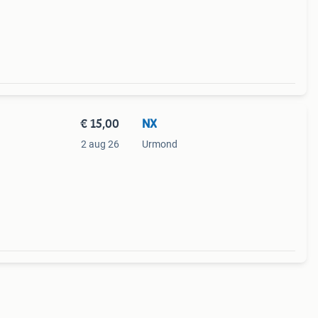
€ 15,00
NX
2 aug 26
Urmond