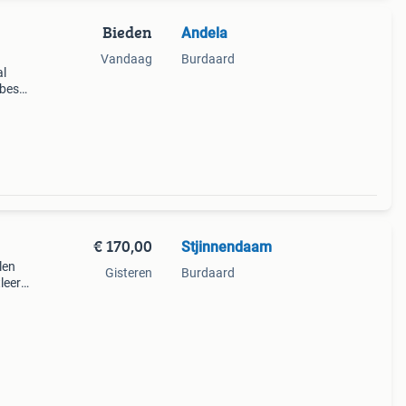
Bieden
Andela
Vandaag
Burdaard
al
 best
 een
€ 170,00
Stjinnendaam
len
Gisteren
Burdaard
leer.
ndige
a