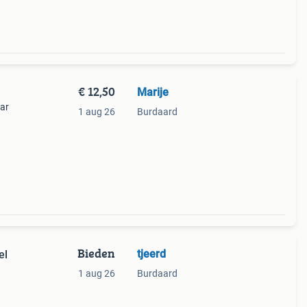
€ 12,50
Marije
aar
1 aug 26
Burdaard
n de
ie
Bieden
tjeerd
el
1 aug 26
Burdaard
an 6
ls