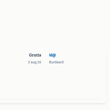
Gratis
id@
3 aug 26
Burdaard