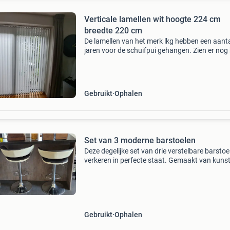
Verticale lamellen wit hoogte 224 cm
breedte 220 cm
De lamellen van het merk lkg hebben een aant
jaren voor de schuifpui gehangen. Zien er nog
goed uit. Het grootste deel van de
verzwaringplaatjes zijn nog in tact maar voor
aantal geldt dat
Gebruikt
Ophalen
Set van 3 moderne barstoelen
Deze degelijke set van drie verstelbare barstoe
verkeren in perfecte staat. Gemaakt van kunst
Ze hebben een stevige metalen voet en een ha
voetsteun. Ideaal voor bar of kookeiland. Zitvl
Gebruikt
Ophalen