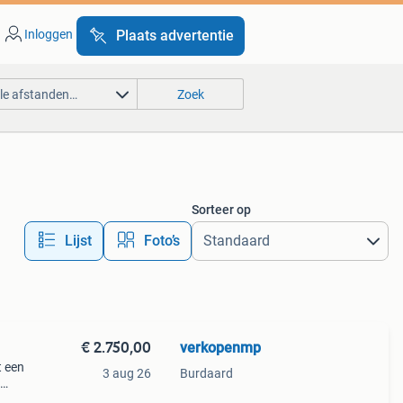
Inloggen
Plaats advertentie
lle afstanden…
Zoek
Sorteer op
Lijst
Foto’s
€ 2.750,00
verkopenmp
t een
3 aug 26
Burdaard