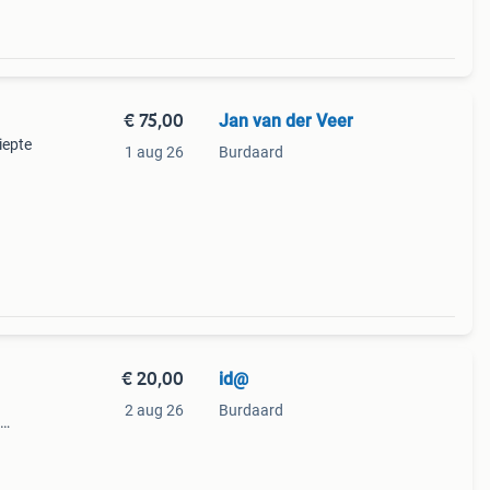
€ 75,00
Jan van der Veer
iepte
1 aug 26
Burdaard
€ 20,00
id@
2 aug 26
Burdaard
eur.