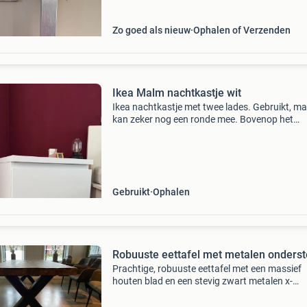
Zo goed als nieuw
Ophalen of Verzenden
Ikea Malm nachtkastje wit
Ikea nachtkastje met twee lades. Gebruikt, m
kan zeker nog een ronde mee. Bovenop het
nachtkastje is een hele lichte kring te zien en i
bovenste lade is er wat waterschade te zien (z
foto’s).
Gebruikt
Ophalen
Robuuste eettafel met metalen onderst
Prachtige, robuuste eettafel met een massief
houten blad en een stevig zwart metalen x-
onderstel. De tafel biedt comfortabel plaats a
personen en is ideaal voor gezellige diners of a