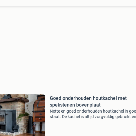
Goed onderhouden houtkachel met
spekstenen bovenplaat
Nette en goed onderhouden houtkachel in go
staat. De kachel is altijd zorgvuldig gebruikt e
verkeert zowel van binnen als van buiten in ee
nette conditie. De spekstenen bovenplaat zorg
ervoor da