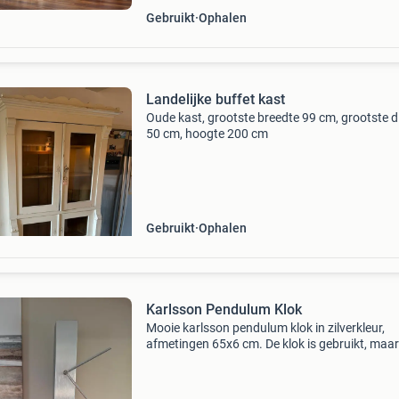
Gebruikt
Ophalen
Landelijke buffet kast
Oude kast, grootste breedte 99 cm, grootste d
50 cm, hoogte 200 cm
Gebruikt
Ophalen
Karlsson Pendulum Klok
Mooie karlsson pendulum klok in zilverkleur,
afmetingen 65x6 cm. De klok is gebruikt, maar
verkeert in zeer goede staat en functioneert
perfect. Een stijlvolle toevoeging aan elk interi
Vaste prij