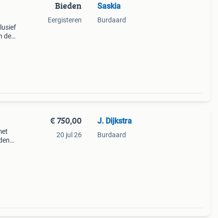
Bieden
Saskia
Eergisteren
Burdaard
lusief
n de
 .
€ 750,00
J. Dijkstra
met
20 jul 26
Burdaard
den
at. De