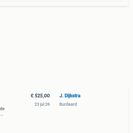
€ 525,00
J. Dijkstra
23 jul 26
Burdaard
ede
n
n
t