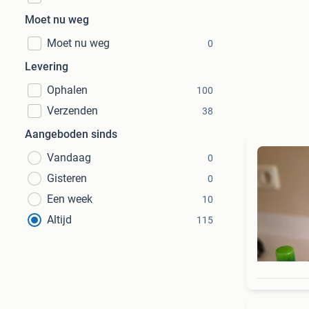
Moet nu weg
Moet nu weg
0
Levering
Ophalen
100
Verzenden
38
Aangeboden sinds
Vandaag
0
Gisteren
0
Een week
10
Altijd
115