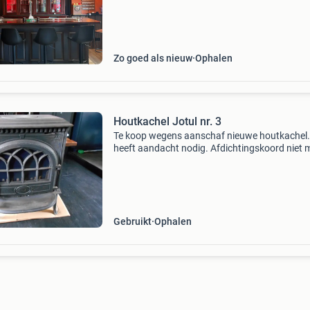
fustenkoeler en koelkast de kast heeft verlicht
Zo goed als nieuw
Ophalen
Houtkachel Jotul nr. 3
Te koop wegens aanschaf nieuwe houtkachel.
heeft aandacht nodig. Afdichtingskoord niet 
aanwezig. Van het binnenwerk is de achterpla
aan vervanging toe, onder, boven en zijplaten z
prima
Gebruikt
Ophalen