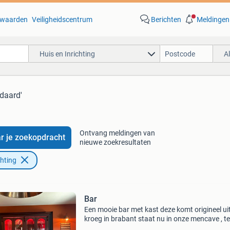
waarden
Veiligheidscentrum
Berichten
Meldingen
Huis en Inrichting
A
rdaard'
Ontvang meldingen van
r je zoekopdracht
nieuwe zoekresultaten
chting
Bar
Een mooie bar met kast deze komt origineel ui
kroeg in brabant staat nu in onze mencave , te
koop wegens emigreren . Inclusief biertap en