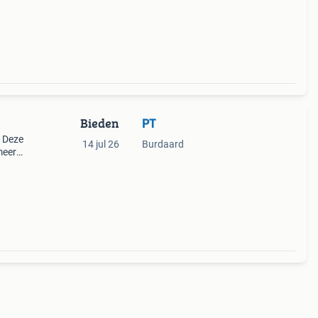
ing
Bieden
PT
 Deze
14 jul 26
Burdaard
meer
at
ijn