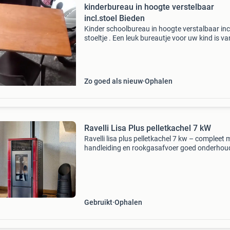
kinderbureau in hoogte verstelbaar
incl.stoel Bieden
Kinder schoolbureau in hoogte verstalbaar inc
stoeltje . Een leuk bureautje voor uw kind is va
lagereschool geweest. Kunnen spulletjes in
opgeborgen worden en kan nog vele jaren mee
Alleen
Zo goed als nieuw
Ophalen
Ravelli Lisa Plus pelletkachel 7 kW
Ravelli lisa plus pelletkachel 7 kw – compleet 
handleiding en rookgasafvoer goed onderhou
ravelli lisa plus pelletkachel (7 kw) in nette sta
kachel werkt goed en is altijd zorgvuldig onde
Gebruikt
Ophalen