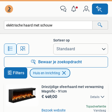
Huis en Inrichting
Sorteer op
Alle afstanden…
Bewaar je zoekopdracht
Filters
Huis en Inrichting
Driezijdige sfeerhaard met verwarming
Magnific - 91cm
€ 449,00
Details
Topadvertentie
Bezoek website
Vandaag