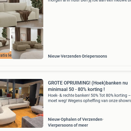
morgen al in huis! Ben jij toe aan een nieuwe 
die meer biedt dan alleen zitcomfort? Onze
moderne slaapbanken en hoekbanken hebben
allemaal: stijlv
atis levering !
Nieuw
Verzenden
Driepersoons
GROTE OPRUIMING! (Hoek)banken nu
minimaal 50 - 80% korting !
Hoek- & rechte banken! 50% Tot 80% korting – 
moet weg! Wegens opheffing van onze show
gaan alle hoekbanken en rechte banken weg 
inkoopprijzen . Meer dan 100 verschillende b
di
Nieuw
Ophalen of Verzenden
Vierpersoons of meer