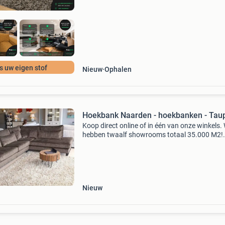
s uw eigen stof
Nieuw
Ophalen
Hoekbank Naarden - hoekbanken - Tau
Koop direct online of in één van onze winkels. 
hebben twaalf showrooms totaal 35.000 M2!
(Amersfoort, amsterdam, alphen aan den rijn,
apeldoorn, delft, eindhoven, enschede, leeuwa
roosendaal,
Nieuw