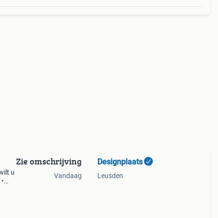
Zie omschrijving
Designplaats
ilt u
Vandaag
Leusden
 •
/