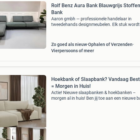
Rolf Benz Aura Bank Blauwgrijs Stoffe
Bank
Aaron gmbh — professionele handelaar in
tweedehands designmeubelen. Elk stuk wordt
professioneel gecontroleerd en opgeknapt. Wi
bezorgen door heel nederland voor een vast ta
van €250 (levert
Zo goed als nieuw
Ophalen of Verzenden
Vierpersoons of meer
Hoekbank of Slaapbank? Vandaag Best
= Morgen in Huis!
Actie! Nieuwe slaapbanken & hoekbanken –
morgen al in huis! Ben jij toe aan een nieuwe 
die meer biedt dan alleen zitcomfort? Onze
moderne slaapbanken en hoekbanken hebben
allemaal: stijlv