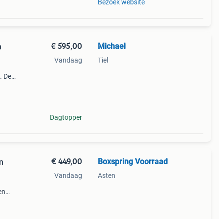
Bezoek website
€ 595,00
Michael
n
Vandaag
Tiel
. De
ieke
wee
Dagtopper
€ 449,00
Boxspring Voorraad
n
Vandaag
Asten
en
onze