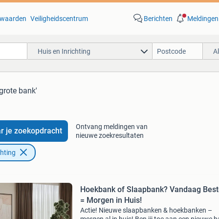
waarden
Veiligheidscentrum
Berichten
Meldingen
Huis en Inrichting
A
'grote bank'
Ontvang meldingen van
r je zoekopdracht
nieuwe zoekresultaten
chting
Hoekbank of Slaapbank? Vandaag Best
= Morgen in Huis!
Actie! Nieuwe slaapbanken & hoekbanken –