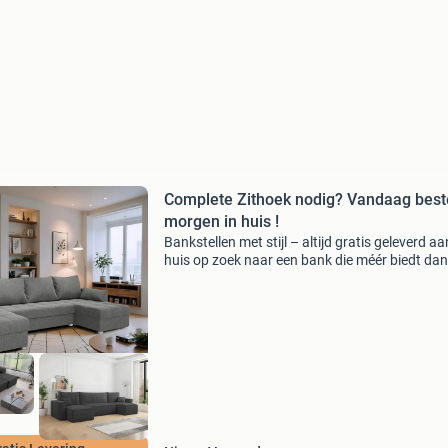
Complete Zithoek nodig? Vandaag best
morgen in huis !
Bankstellen met stijl – altijd gratis geleverd aa
huis op zoek naar een bank die méér biedt dan
alleen zitcomfort? Bij boxspringvoorraad koop
een stijlvolle hoek- of u-bank die ook dienstdoe