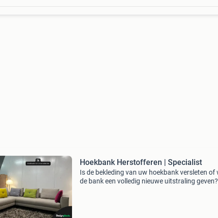
Hoekbank Herstofferen | Specialist
Is de bekleding van uw hoekbank versleten of w
de bank een volledig nieuwe uitstraling geven?
Bekijk de mogelijkheden op onze website • bel 
whatsapp ons: +31613239900 • of stuur ons
gerust ee