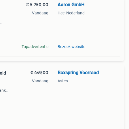
€ 5.750,00
Aaron GmbH
n
Vandaag
Heel Nederland
j
rief
Topadvertentie
Bezoek website
€ 449,00
Boxspring Voorraad
eld
Vandaag
Asten
bank
 het