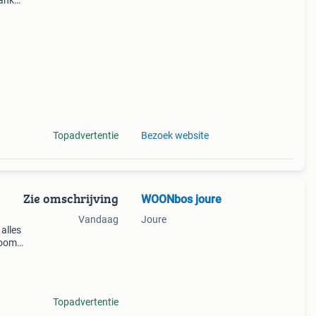
bank
 het
Topadvertentie
Bezoek website
Zie omschrijving
WOONbos joure
Vandaag
Joure
alles
room
tegen
anken
Topadvertentie