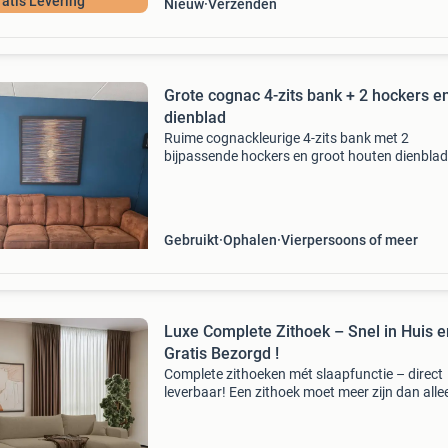
ratis Levering
Nieuw
Verzenden
Grote cognac 4-zits bank + 2 hockers e
dienblad
Ruime cognackleurige 4-zits bank met 2
bijpassende hockers en groot houten dienblad
bank is heerlijk ruim en heeft een stoere, klass
uitstraling met gecapitonneerde details. De t
hockers ku
Gebruikt
Ophalen
Vierpersoons of meer
Luxe Complete Zithoek – Snel in Huis e
Gratis Bezorgd !
Complete zithoeken mét slaapfunctie – direct
leverbaar! Een zithoek moet meer zijn dan alle
mooi. Bij boxspringvoorraad krijg je comfort,
functionaliteit én snelheid in één aankoop. Al 
banken z