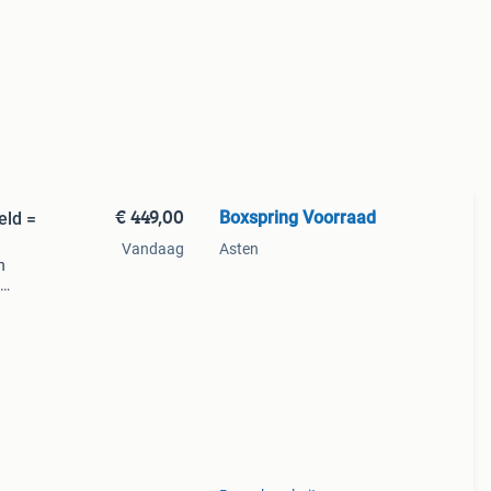
€ 449,00
Boxspring Voorraad
eld =
Vandaag
Asten
n
 je
t als