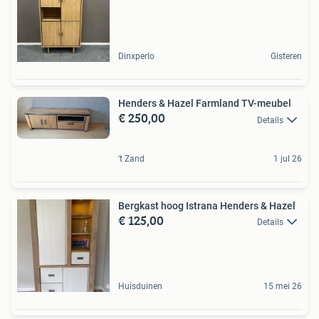
Dinxperlo
Gisteren
Henders & Hazel Farmland TV-meubel
€ 250,00
Details
't Zand
1 jul 26
Bergkast hoog Istrana Henders & Hazel
€ 125,00
Details
Huisduinen
15 mei 26