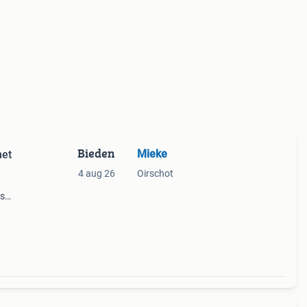
Bieden
Mieke
met
4 aug 26
Oirschot
is
n