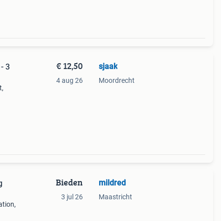
€ 12,50
sjaak
- 3
4 aug 26
Moordrecht
t,
een
Bieden
mildred
g
3 jul 26
Maastricht
tion,