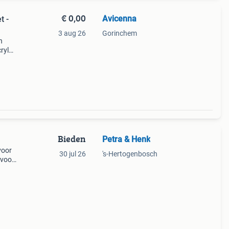
€ 0,00
Avicenna
t -
3 aug 26
Gorinchem
n
ryl
erk.
e set
Bieden
Petra & Henk
voor
30 jul 26
's-Hertogenbosch
 voor
en
n te