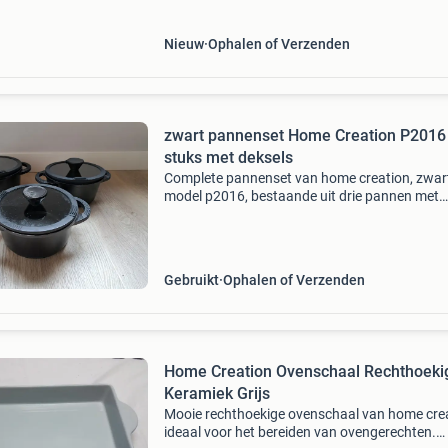
Nieuw
Ophalen of Verzenden
zwart pannenset Home Creation P2016 
stuks met deksels
Complete pannenset van home creation, zwar
model p2016, bestaande uit drie pannen met
bijbehorende glazen deksels. De pannen zijn
gebruikt op gas. De pannen zijn gemaakt van 
robuust materiaal en
Gebruikt
Ophalen of Verzenden
Home Creation Ovenschaal Rechthoeki
Keramiek Grijs
Mooie rechthoekige ovenschaal van home crea
ideaal voor het bereiden van ovengerechten.