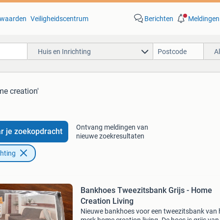
waarden
Veiligheidscentrum
Berichten
Meldingen
Huis en Inrichting
A
me creation'
Ontvang meldingen van
r je zoekopdracht
nieuwe zoekresultaten
chting
Bankhoes Tweezitsbank Grijs - Home
Creation Living
Nieuwe bankhoes voor een tweezitsbank van 