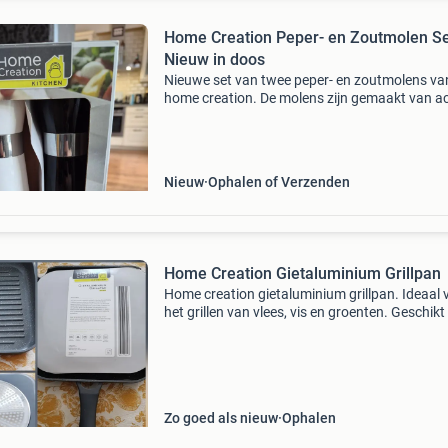
Home Creation Peper- en Zoutmolen Se
Nieuw in doos
Nieuwe set van twee peper- en zoutmolens va
home creation. De molens zijn gemaakt van ac
en hebben een hoogwaardig keramisch maalw
De maalgraad is instelbaar van fijn tot grof. D
bestaat
Nieuw
Ophalen of Verzenden
Home Creation Gietaluminium Grillpan
Home creation gietaluminium grillpan. Ideaal 
het grillen van vlees, vis en groenten. Geschikt
alle warmtebronnen, inclusief inductie. Voorzi
van een antiaanbaklaag en gemakkelijk schoo
Zo goed als nieuw
Ophalen