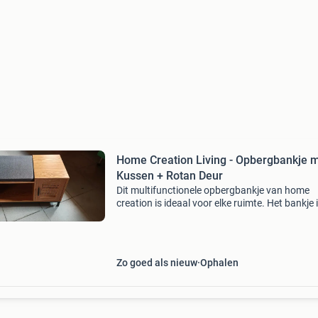
Home Creation Living - Opbergbankje 
Kussen + Rotan Deur
Dit multifunctionele opbergbankje van home
creation is ideaal voor elke ruimte. Het bankje 
voorzien van een comfortabel grijs kussen, ee
open vak en een gesloten vak met een stijlvolle
rotan deur.
Zo goed als nieuw
Ophalen