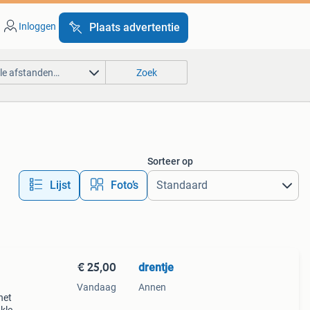
Inloggen
Plaats advertentie
lle afstanden…
Zoek
Sorteer op
Lijst
Foto’s
€ 25,00
drentje
Vandaag
Annen
het