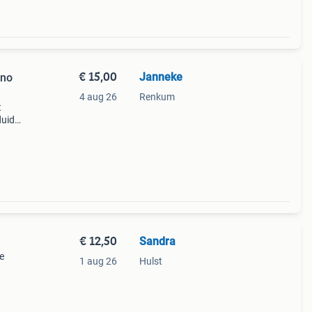
€ 15,00
Janneke
ino
4 aug 26
Renkum
t
duidt
€ 12,50
Sandra
e
1 aug 26
Hulst
 De
spen