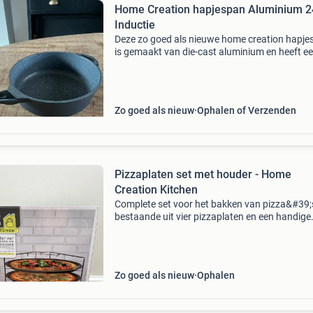
Home Creation hapjespan Aluminium 
Inductie
Deze zo goed als nieuwe home creation hapje
is gemaakt van die-cast aluminium en heeft e
diameter van 24 cm. De pan is geschikt voor
inductie en voorzien van een duurzame anti-
aanbaklaag, wat he
Zo goed als nieuw
Ophalen of Verzenden
Pizzaplaten set met houder - Home
Creation Kitchen
Complete set voor het bakken van pizza&#39;
bestaande uit vier pizzaplaten en een handige
inklapbare houder. Ideaal om meerdere
pizza&#39;s tegelijk te bereiden en te serveren
platen zij
Zo goed als nieuw
Ophalen