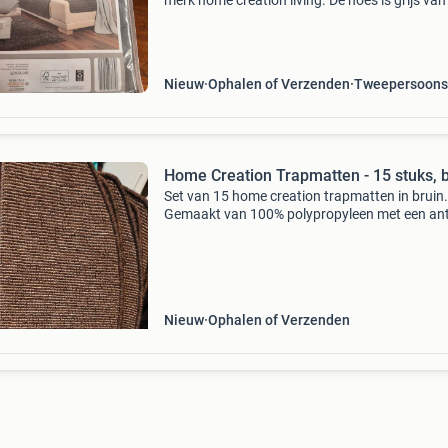
merk home creation living. De hoes is grijs van
en gemaakt van 100% polyester. De afmetingen
ongeveer 224 x 179 cm. Ideaal om uw bank te
besche
Nieuw
Ophalen of Verzenden
Tweepersoons
Home Creation Trapmatten - 15 stuks, 
Set van 15 home creation trapmatten in bruin.
Gemaakt van 100% polypropyleen met een anti
onderkant. Geschikt voor vloerverwarming en
eenvoudig te monteren met schuine boord en
plakstrips. Ideaal
Nieuw
Ophalen of Verzenden