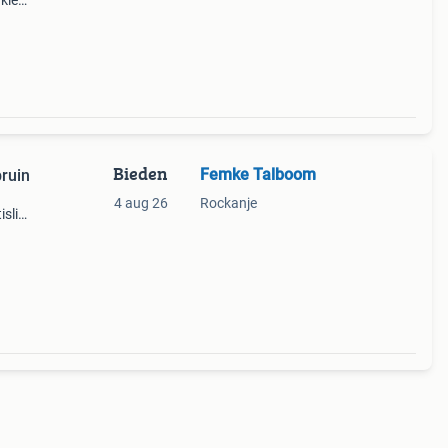
 kleur
 zijn
Bieden
Femke Talboom
bruin
4 aug 26
Rockanje
slip