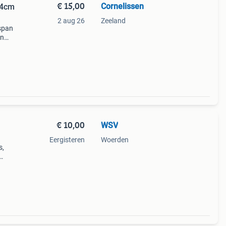
€ 15,00
Cornelissen
24cm
2 aug 26
Zeeland
span
en
€ 10,00
WSV
Eergisteren
Woerden
s,
. De