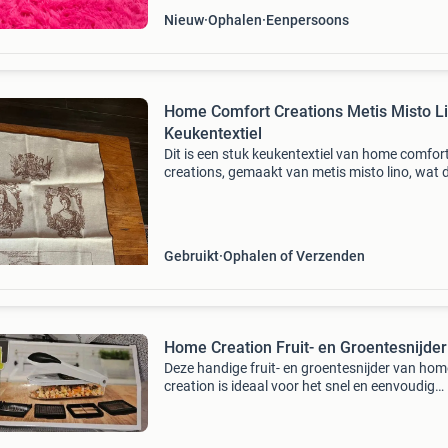
Nieuw
Ophalen
Eenpersoons
Home Comfort Creations Metis Misto L
Keukentextiel
Dit is een stuk keukentextiel van home comfor
creations, gemaakt van metis misto lino, wat 
op een mix van linnen. Het is wasbaar op 60
graden. De exacte aard van het textiel (bijv.
Theedoek, pl
Gebruikt
Ophalen of Verzenden
Home Creation Fruit- en Groentesnijder
Deze handige fruit- en groentesnijder van hom
creation is ideaal voor het snel en eenvoudig
snijden van diverse soorten fruit en groenten.
set bevat verschillende opzetstukken voor ra
en snijd