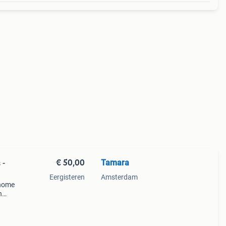
€ 50,00
Tamara
 -
Eergisteren
Amsterdam
 home
n
door