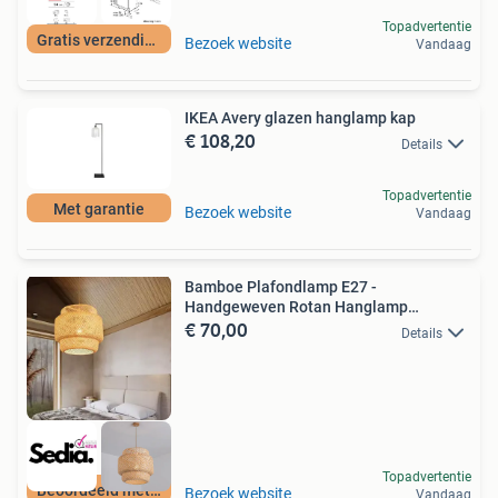
Topadvertentie
Gratis verzending
Bezoek website
Vandaag
IKEA Avery glazen hanglamp kap
€ 108,20
Details
Topadvertentie
Met garantie
Bezoek website
Vandaag
Bamboe Plafondlamp E27 -
Handgeweven Rotan Hanglamp
€ 70,00
30x35cm
Details
Topadvertentie
Beoordeeld met 9+
Bezoek website
Vandaag