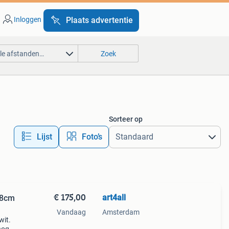
Inloggen
Plaats advertentie
lle afstanden…
Zoek
Sorteer op
Lijst
Foto’s
€ 175,00
art4all
78cm
Vandaag
Amsterdam
wit.