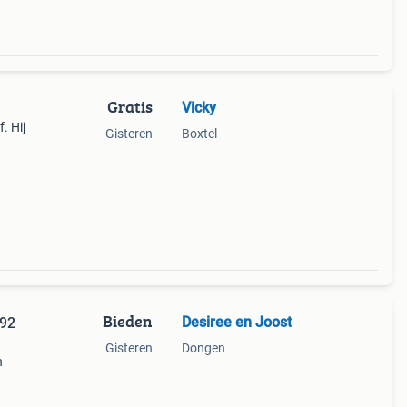
Gratis
Vicky
. Hij
Gisteren
Boxtel
Bieden
Desiree en Joost
192
Gisteren
Dongen
n