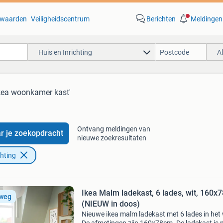
waarden
Veiligheidscentrum
Berichten
Meldingen
Huis en Inrichting
A
ikea woonkamer kast'
Ontvang meldingen van
r je zoekopdracht
nieuwe zoekresultaten
chting
Ikea Malm ladekast, 6 lades, wit, 160x
 weg
(NIEUW in doos)
Nieuwe ikea malm ladekast met 6 lades in het 