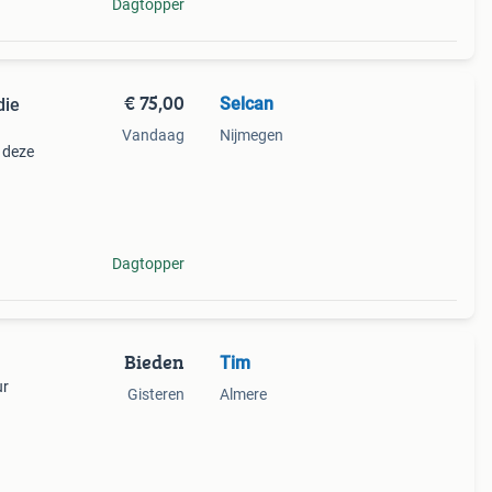
Dagtopper
€ 75,00
Selcan
die
Vandaag
Nijmegen
o deze
Dagtopper
Bieden
Tim
ur
Gisteren
Almere