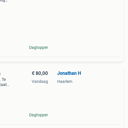
nog
den.
er of
Dagtopper
€ 80,00
Jonathan H
n
. Te
Vandaag
Haarlem
staat
81 cm
de
Dagtopper