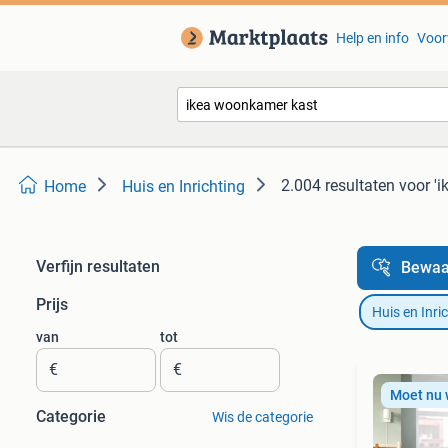
Help en info
Voor
2.004 resultaten
voor '
Home
Huis en Inrichting
Verfijn resultaten
Bewaa
Prijs
Huis en Inri
van
tot
€
€
Moet nu
Categorie
Wis de categorie