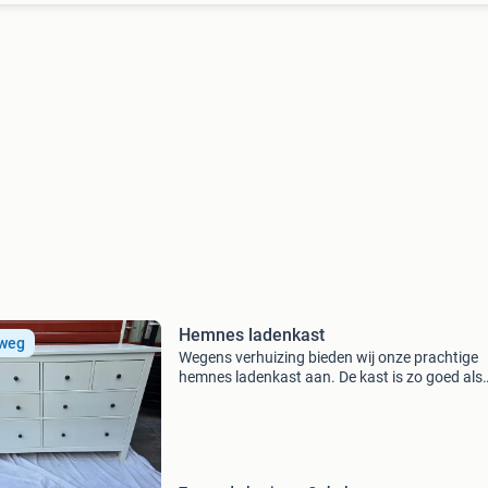
Hemnes ladenkast
 weg
Wegens verhuizing bieden wij onze prachtige
hemnes ladenkast aan. De kast is zo goed als
nieuw en heeft geen beschadigingen. Deze
ladenkast is perfect voor extra opbergruimte i
kamer, van slaapk