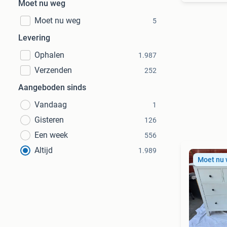
Moet nu weg
Moet nu weg
5
Levering
Ophalen
1.987
Verzenden
252
Aangeboden sinds
Vandaag
1
Gisteren
126
Een week
556
Altijd
1.989
Moet nu