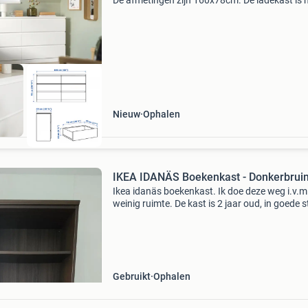
De afmetingen zijn 160x78cm. De ladekast is 
nieuw in doos en dient zelf gemonteerd te wor
Ideaal voor extra opbergruimte in de slaapkam
w
Nieuw
Ophalen
IKEA IDANÄS Boekenkast - Donkerbrui
Ikea idanäs boekenkast. Ik doe deze weg i.v.m
weinig ruimte. De kast is 2 jaar oud, in goede 
en klaar voor een tweede leven. Afmetingen: 
breed, 37 cm diep, 211 cm hoog. Perfect voor 
Gebruikt
Ophalen