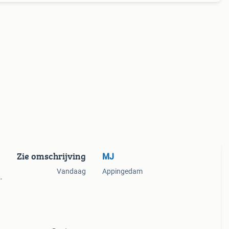
Zie omschrijving
MJ
Vandaag
Appingedam
n elke