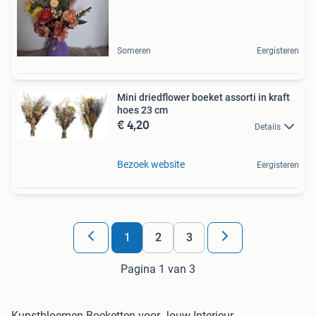
Someren
Eergisteren
Mini driedflower boeket assorti in kraft
hoes 23 cm
€ 4,20
Details
Bezoek website
Eergisteren
1
2
3
Pagina 1 van 3
Kunstbloemen Boeketten voor Jouw Interieur