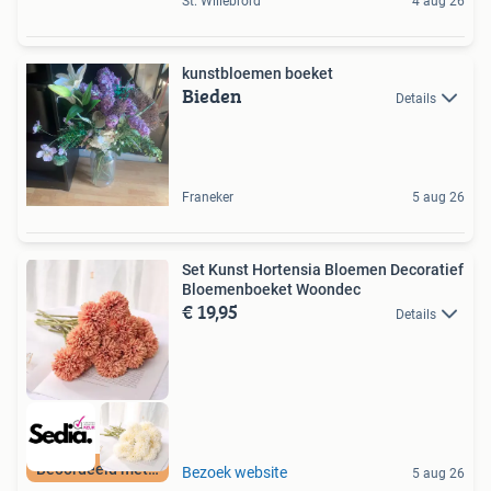
St. Willebrord
4 aug 26
kunstbloemen boeket
Bieden
Details
Franeker
5 aug 26
Set Kunst Hortensia Bloemen Decoratief
Bloemenboeket Woondec
€ 19,95
Details
Beoordeeld met 9+
Bezoek website
5 aug 26