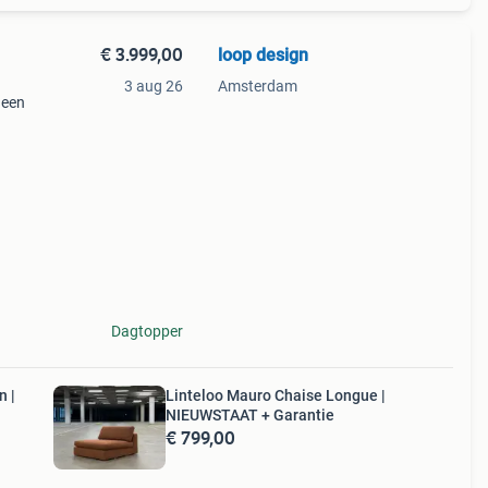
€ 3.999,00
loop design
3 aug 26
Amsterdam
 een
stige
armle
Dagtopper
n |
Linteloo Mauro Chaise Longue |
NIEUWSTAAT + Garantie
€ 799,00