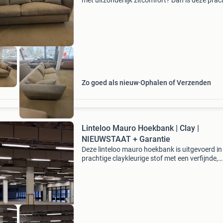
met uitzonderlijk zitcomfort? Dan is deze prac
linteloo designbank precies wat u zoekt. Deze
is door kruijer meubelstoffering volledig opni
Zo goed als nieuw
Ophalen of Verzenden
Linteloo Mauro Hoekbank | Clay |
NIEUWSTAAT + Garantie
Deze linteloo mauro hoekbank is uitgevoerd in
prachtige claykleurige stof met een verfijnde,
zachte structuur die de bank een warme en ru
uitstraling geeft. De royale zitvlakken, slanke 