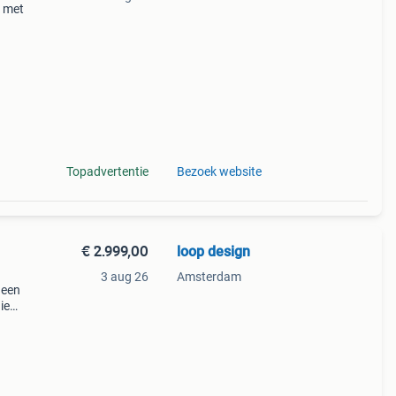
k met
edig
uwe
Topadvertentie
Bezoek website
€ 2.999,00
loop design
3 aug 26
Amsterdam
 een
ie
haise