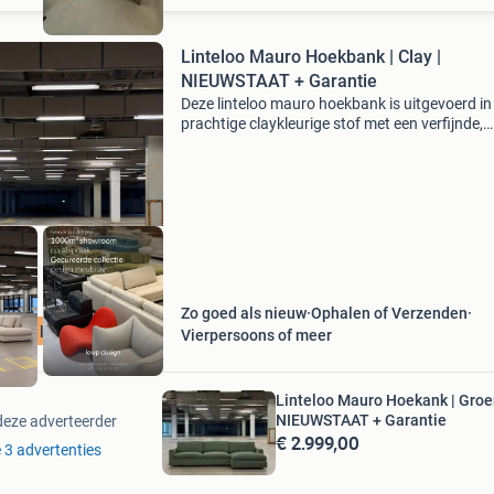
Linteloo Mauro Hoekbank | Clay |
NIEUWSTAAT + Garantie
Deze linteloo mauro hoekbank is uitgevoerd in
prachtige claykleurige stof met een verfijnde,
zachte structuur die de bank een warme en ru
uitstraling geeft. De royale zitvlakken, slanke 
Zo goed als nieuw
Ophalen of Verzenden
ATIS levering
Vierpersoons of meer
Linteloo Mauro Hoekank | Groe
NIEUWSTAAT + Garantie
deze adverteerder
€ 2.999,00
e 3 advertenties