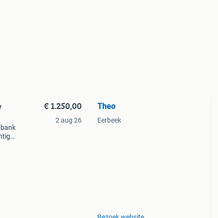
€ 1.250,00
Theo
w
2 aug 26
Eerbeek
nbank
htige
 bank
euw
Bezoek website