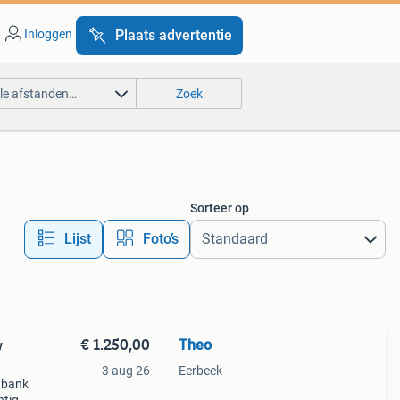
Inloggen
Plaats advertentie
lle afstanden…
Zoek
Sorteer op
Lijst
Foto’s
€ 1.250,00
Theo
w
3 aug 26
Eerbeek
nbank