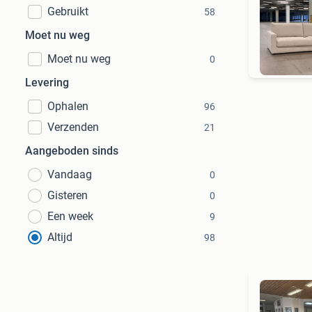
Gebruikt
58
Moet nu weg
G
Moet nu weg
0
Levering
Ophalen
96
Verzenden
21
Aangeboden sinds
Vandaag
0
Gisteren
0
Een week
9
Altijd
98