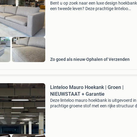
Bent u op zoek naar een luxe design hoekban
een tweede leven? Deze prachtige linteloo
hoekbank is door kruijer meubelstoffering voll
opnieuw gestoffeerd en voorzien van een nie
koudschuim
Zo goed als nieuw
Ophalen of Verzenden
Linteloo Mauro Hoekank | Groen |
NIEUWSTAAT + Garantie
Deze linteloo mauro hoekbank is uitgevoerd in
prachtige groene stof met een rijke structuur d
zorgt voor een warme en luxe uitstraling en
verkeert bovendien in nieuwstaat. De royale c
longu