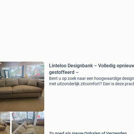
Linteloo Designbank – Volledig opnieu
gestoffeerd –
Bent u op zoek naar een hoogwaardige desig
met uitzonderlijk zitcomfort? Dan is deze prac
linteloo designbank precies wat u zoekt. Deze
is door kruijer meubelstoffering volledig opni
Zo goed als nieuw
Ophalen of Verzenden