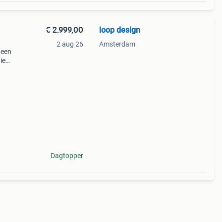
€ 2.999,00
loop design
2 aug 26
Amsterdam
 een
ie
haise
Dagtopper