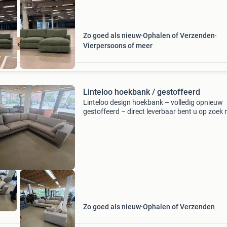
Zo goed als nieuw
Ophalen of Verzenden
ratis levering
Vierpersoons of meer
Linteloo hoekbank / gestoffeerd
Linteloo design hoekbank – volledig opnieuw
gestoffeerd – direct leverbaar bent u op zoek 
een luxe designbank met optimaal zitcomfort 
een tijdloze uitstraling? Dan is deze prachtige
linteloo h
Zo goed als nieuw
Ophalen of Verzenden