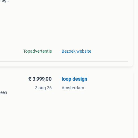
htige
 bank
euw
Topadvertentie
Bezoek website
€ 3.999,00
loop design
3 aug 26
Amsterdam
 een
stige
armle