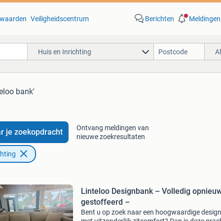
waarden
Veiligheidscentrum
Berichten
Meldingen
Huis en Inrichting
A
teloo bank'
Ontvang meldingen van
r je zoekopdracht
nieuwe zoekresultaten
chting
Linteloo Designbank – Volledig opnieu
gestoffeerd –
Bent u op zoek naar een hoogwaardige desig