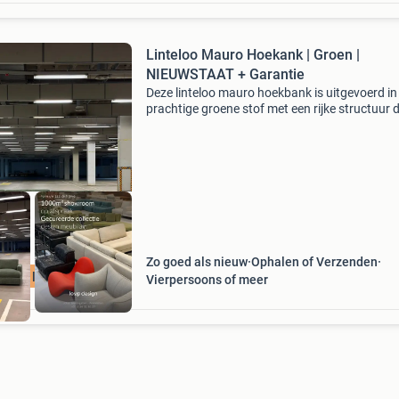
Linteloo Mauro Hoekank | Groen |
NIEUWSTAAT + Garantie
Deze linteloo mauro hoekbank is uitgevoerd in
prachtige groene stof met een rijke structuur d
zorgt voor een warme en luxe uitstraling en
verkeert bovendien in nieuwstaat. De royale c
longu
Zo goed als nieuw
Ophalen of Verzenden
ATIS levering
Vierpersoons of meer