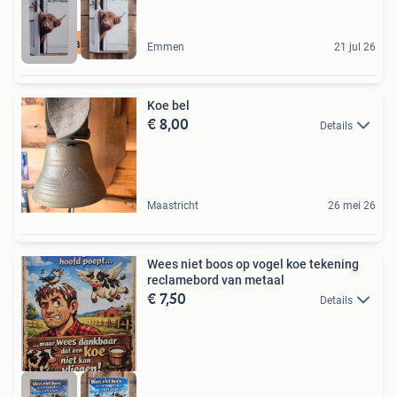
Ruim aanbod
Emmen
21 jul 26
Koe bel
€ 8,00
Details
Maastricht
26 mei 26
Wees niet boos op vogel koe tekening
reclamebord van metaal
€ 7,50
Details