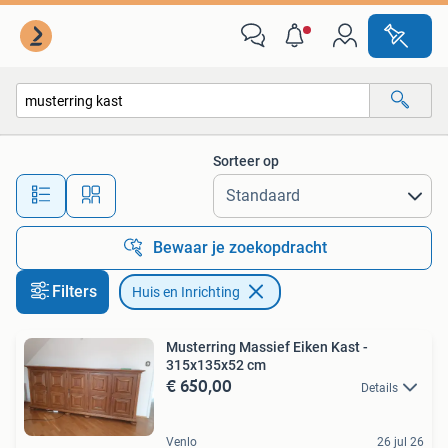
Huis en Inrichting
Sorteer op
Alle afstanden…
Bewaar je zoekopdracht
Filters
Huis en Inrichting
Musterring Massief Eiken Kast -
315x135x52 cm
€ 650,00
Details
Venlo
26 jul 26