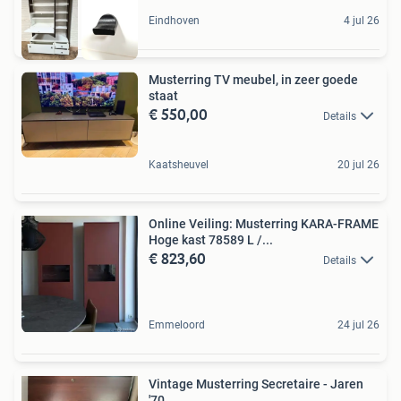
Eindhoven
4 jul 26
Musterring TV meubel, in zeer goede
staat
€ 550,00
Details
Kaatsheuvel
20 jul 26
Online Veiling: Musterring KARA-FRAME
Hoge kast 78589 L /...
€ 823,60
Details
Emmeloord
24 jul 26
Vintage Musterring Secretaire - Jaren
'70