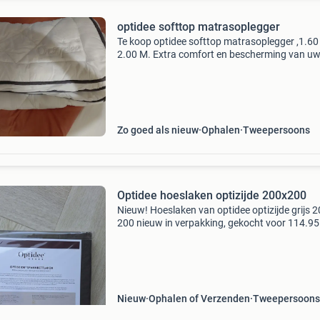
optidee softtop matrasoplegger
Te koop optidee softtop matrasoplegger ,1.60
2.00 M. Extra comfort en bescherming van u
matras, geschikt voor alle matrassen incl. Box
springbedden. Heerlijk zacht en warm slapen.
Ademend,vochtregu
Zo goed als nieuw
Ophalen
Tweepersoons
Optidee hoeslaken optizijde 200x200
Nieuw! Hoeslaken van optidee optizijde grijs 2
200 nieuw in verpakking, gekocht voor 114.95
Nieuw
Ophalen of Verzenden
Tweepersoons