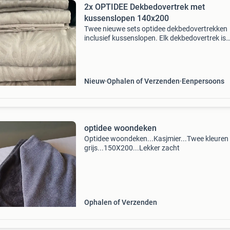
2x OPTIDEE Dekbedovertrek met
kussenslopen 140x200
Twee nieuwe sets optidee dekbedovertrekken
inclusief kussenslopen. Elk dekbedovertrek is
140x200 cm en heeft een instopstrook van 50
Ideaal voor een eenpersoonsbed. Kost norma
209€ per set
Nieuw
Ophalen of Verzenden
Eenpersoons
optidee woondeken
Optidee woondeken...Kasjmier...Twee kleuren
grijs...150X200...Lekker zacht
Ophalen of Verzenden