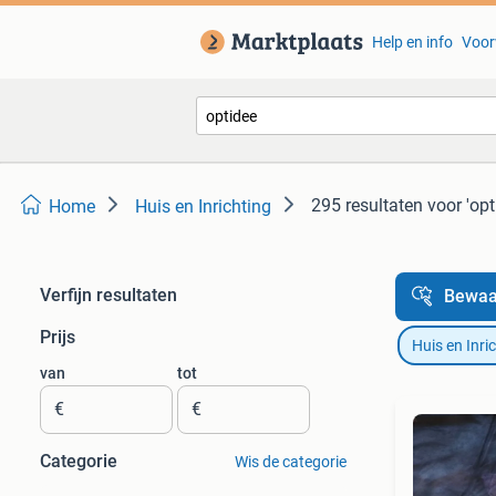
Help en info
Voor
295 resultaten
voor 'opt
Home
Huis en Inrichting
Verfijn resultaten
Bewaa
Prijs
Huis en Inri
van
tot
€
€
Categorie
Wis de categorie