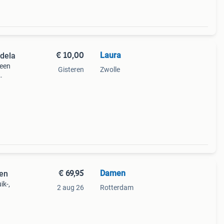
€ 10,00
Laura
dela
 een
Gisteren
Zwolle
an
€ 69,95
Damen
en
ik-,
2 aug 26
Rotterdam
usief
oor