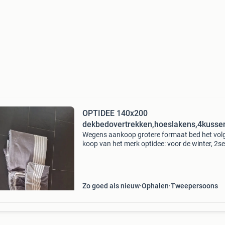
OPTIDEE 140x200
dekbedovertrekken,hoeslakens,4kusse
Wegens aankoop grotere formaat bed het vol
koop van het merk optidee: voor de winter, 2se
dekbedovertrekken,hoeslakens en 4 kussenslo
de kleuren lichtgrijs/donkergrijs
Zo goed als nieuw
Ophalen
Tweepersoons