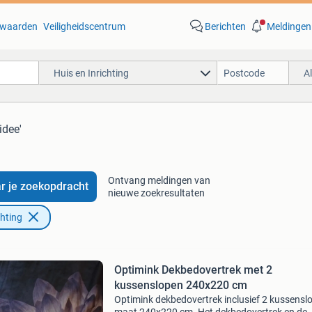
waarden
Veiligheidscentrum
Berichten
Meldingen
Huis en Inrichting
A
idee'
Ontvang meldingen van
r je zoekopdracht
nieuwe zoekresultaten
chting
Optimink Dekbedovertrek met 2
kussenslopen 240x220 cm
Optimink dekbedovertrek inclusief 2 kussensl