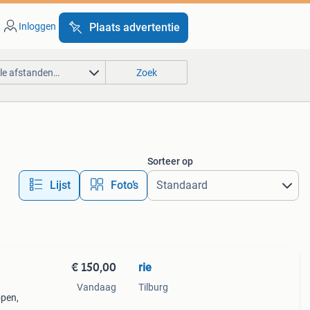
Inloggen
Plaats advertentie
lle afstanden…
Zoek
Sorteer op
Lijst
Foto’s
€ 150,00
rie
Vandaag
Tilburg
open,