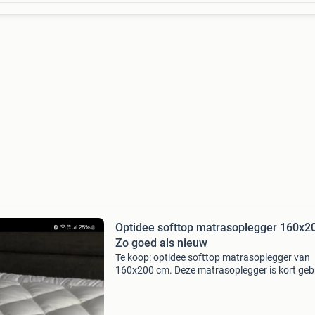
Optidee softtop matrasoplegger 160x20
Zo goed als nieuw
Te koop: optidee softtop matrasoplegger van
160x200 cm. Deze matrasoplegger is kort geb
en verkeert in keurige staat. Wordt uitgewass
geleverd. Ideaal voor extra comfort en besch
van uw m