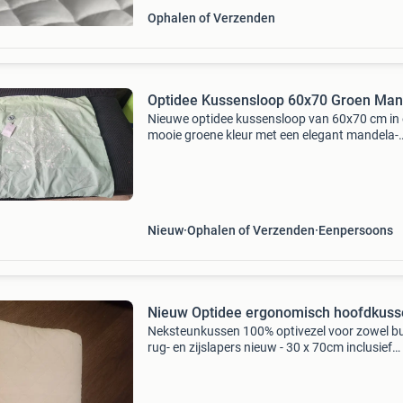
Ophalen of Verzenden
Optidee Kussensloop 60x70 Groen Man
Nieuwe optidee kussensloop van 60x70 cm in
mooie groene kleur met een elegant mandela-
patroon. Deze kussensloop is ongebruikt en v
hoge kwaliteit, perfect om uw slaapkamer een
frisse uitstraling
Nieuw
Ophalen of Verzenden
Eenpersoons
Nieuw Optidee ergonomisch hoofdkuss
Neksteunkussen 100% optivezel voor zowel bu
rug- en zijslapers nieuw - 30 x 70cm inclusief
kussensloop nieuwprijs aanbieding 99.95 Incl
hoes mijn prneksteunkussen 100% optivezel v
zowel bu