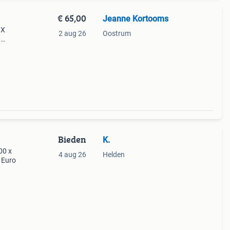
€ 65,00
Jeanne Kortooms
 X
2 aug 26
Oostrum
w
-
Bieden
K.
00 x
4 aug 26
Helden
 Euro