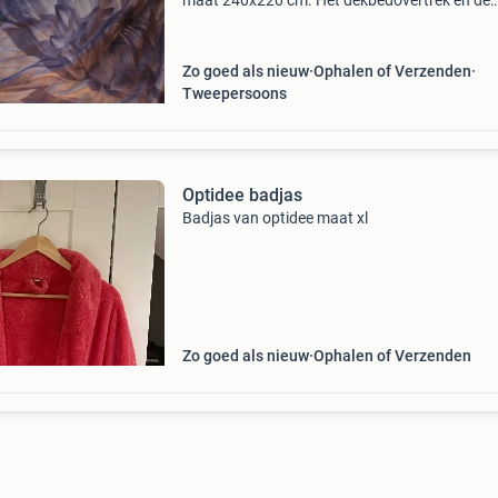
maat 240x220 cm. Het dekbedovertrek en de
kussenslopen zijn slechts één keer gewassen 
niet gebruikt, dus nog in zeer goede staat. Het
betreft een o
Zo goed als nieuw
Ophalen of Verzenden
Tweepersoons
Optidee badjas
Badjas van optidee maat xl
Zo goed als nieuw
Ophalen of Verzenden