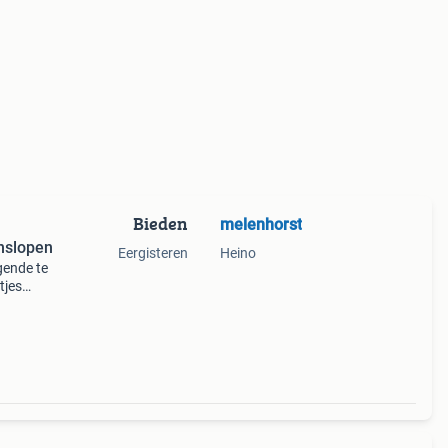
Bieden
melenhorst
nslopen
Eergisteren
Heino
gende te
tjes
pen in