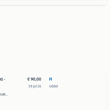
€ 90,00
H
0 -
29 jul 26
Uddel
ruikt
en
erming