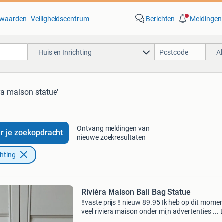
waarden
Veiligheidscentrum
Berichten
Meldingen
Huis en Inrichting
A
era maison statue'
Ontvang meldingen van
r je zoekopdracht
nieuwe zoekresultaten
chting
Rivièra Maison Bali Bag Statue
‼️vaste prijs ‼️ nieuw 89.95 Ik heb op dit mome
veel riviera maison onder mijn advertenties ... 
mijn meerdere riviera maison in mijn advertenti