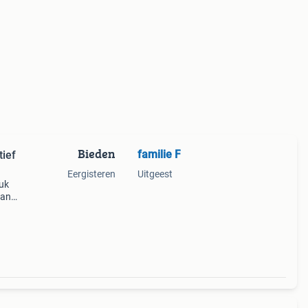
Bieden
familie F
tief
Eergisteren
Uitgeest
euk
van
het is