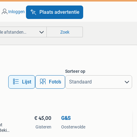
Inloggen
Plaats advertentie
lle afstanden…
Zoek
Sorteer op
Lijst
Foto’s
€ 45,00
G&S
nt
Gisteren
Oosterwolde
Bekijk
es...