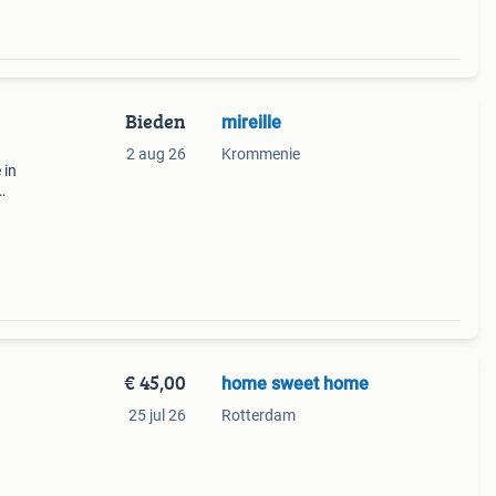
Bieden
mireille
2 aug 26
Krommenie
 in
k
n de
€ 45,00
home sweet home
25 jul 26
Rotterdam