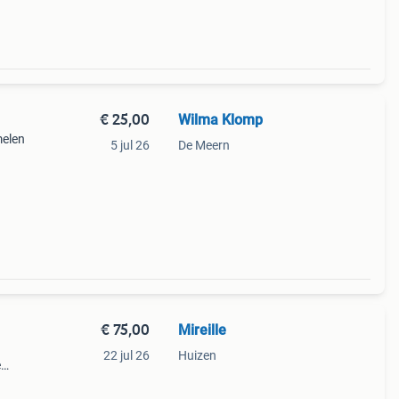
€ 25,00
Wilma Klomp
melen
5 jul 26
De Meern
€ 75,00
Mireille
a
22 jul 26
Huizen
e
aan