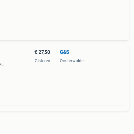
€ 27,50
G&S
Gisteren
Oosterwolde
k
es...