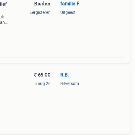
Bieden
familie F
tief
Eergisteren
Uitgeest
euk
van
het is
€ 65,00
R.B.
5 aug 26
Hilversum