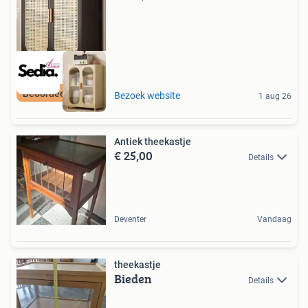
Beoordeeld met 9+
Bezoek website
1 aug 26
Antiek theekastje
€ 25,00
Details
Deventer
Vandaag
theekastje
Bieden
Details