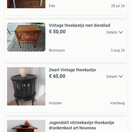
Ede
28 jul 26
Vintage theekastje met dienblad
€ 50,00
Details
Brunssum
3 aug 26
Zwart Vintage theekastje
€ 65,00
Details
Huissen
Vandaag
Jugendstil vitrinekastje theekastje
drankenkast art Nouveau