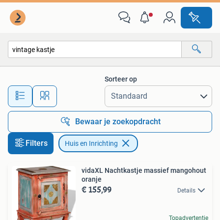
Huis en Inrichting
Sorteer op
Alle afstanden…
Bewaar je zoekopdracht
Filters
Huis en Inrichting
vidaXL Nachtkastje massief mangohout
oranje
€ 155,99
Details
Topadvertentie