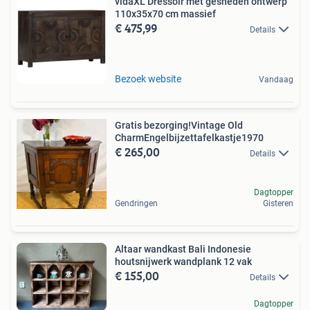
vidaXL Dressoir met gesneden ontwerp
110x35x70 cm massief
€ 475,99
Details
Bezoek website
Vandaag
Gratis bezorging!Vintage Old
CharmEngelbijzettafelkastje1970
€ 265,00
Details
Dagtopper
Gendringen
Gisteren
Altaar wandkast Bali Indonesie
houtsnijwerk wandplank 12 vak
€ 155,00
Details
Dagtopper