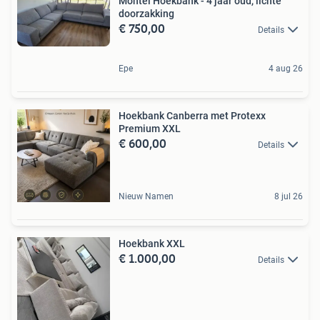
Montel Hoekbank - 4 jaar oud, lichte
doorzakking
€ 750,00
Details
Epe
4 aug 26
Hoekbank Canberra met Protexx
Premium XXL
€ 600,00
Details
Nieuw Namen
8 jul 26
Hoekbank XXL
€ 1.000,00
Details