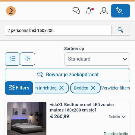
Slaapkamer | Bedden
Sorteer op
Alle afstanden…
Bewaar je zoekopdracht
Filters
Huis en Inrichting
Bedden
Verwijder filters
vidaXL Bedframe met LED zonder
matras 160x200 cm stof
€ 260,99
Details
Topadvertentie