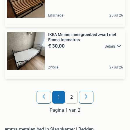
Enschede
25 jul 26
IKEA Minnen meegroeibed zwart met
Emma topmatras
€ 30,00
Details
Zwolle
27 jul 26
1
2
Pagina 1 van 2
emma metalen bed in Slaapkamer | Bedden