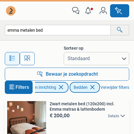
Slaapkamer | Bedden
Sorteer op
Alle afstanden…
Bewaar je zoekopdracht
Filters
Huis en Inrichting
Bedden
Verwijder filters
Zwart metalen bed (120x200) incl.
Emma matras & lattenbodem
€ 200,00
Details