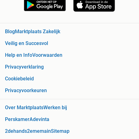
Blog
Marktplaats Zakelijk
Veilig en Succesvol
Help en Info
Voorwaarden
Privacyverklaring
Cookiebeleid
Privacyvoorkeuren
Over Marktplaats
Werken bij
Perskamer
Adevinta
2dehands
2ememain
Sitemap