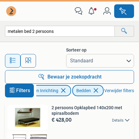
Slaapkamer | Bedden
Sorteer op
Alle afstanden…
Bewaar je zoekopdracht
Filters
Huis en Inrichting
Bedden
Verwijder filters
2 persoons Opklapbed 140x200 met
spiraalbodem
€ 428,00
Details