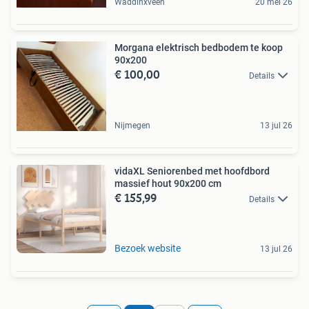
Waddinxveen
20 mei 26
Morgana elektrisch bedbodem te koop
90x200
€ 100,00
Details
Nijmegen
13 jul 26
vidaXL Seniorenbed met hoofdbord
massief hout 90x200 cm
€ 155,99
Details
Bezoek website
13 jul 26