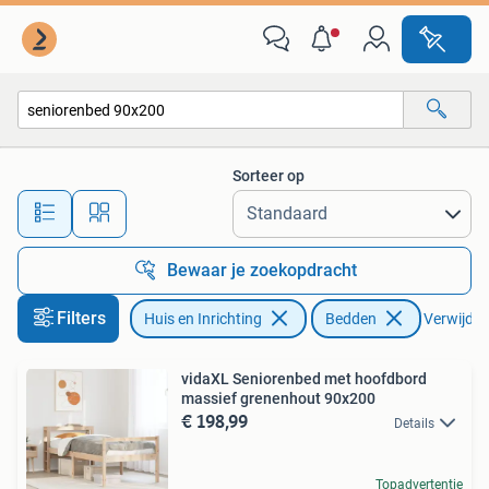
Slaapkamer | Bedden
Sorteer op
Alle afstanden…
Bewaar je zoekopdracht
Filters
Huis en Inrichting
Bedden
Verwijder 
vidaXL Seniorenbed met hoofdbord
massief grenenhout 90x200
€ 198,99
Details
Topadvertentie