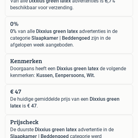
Van alle
Dixxius green latex
advertenties is
6,7%
beschikbaar voor verzending.
0%
0%
van alle
Dixxius green latex
advertenties in de
categorie
Slaapkamer | Beddengoed
zijn in de
afgelopen week aangeboden.
Kenmerken
Doorgaans heeft een
Dixxius green latex
de volgende
kenmerken:
Kussen, Eenpersoons, Wit.
€ 47
De huidige gemiddelde prijs van een
Dixxius green
latex
is
€ 47
.
Prijscheck
De duurste
Dixxius green latex
advertentie in de
Slaapkamer | Beddengoed
categorie werd