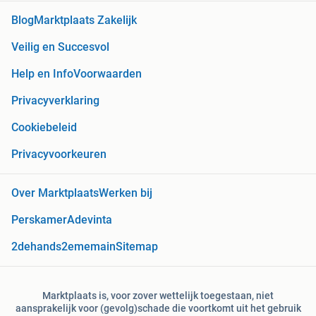
Blog
Marktplaats Zakelijk
Veilig en Succesvol
Help en Info
Voorwaarden
Privacyverklaring
Cookiebeleid
Privacyvoorkeuren
Over Marktplaats
Werken bij
Perskamer
Adevinta
2dehands
2ememain
Sitemap
Marktplaats is, voor zover wettelijk toegestaan, niet
aansprakelijk voor (gevolg)schade die voortkomt uit het gebruik