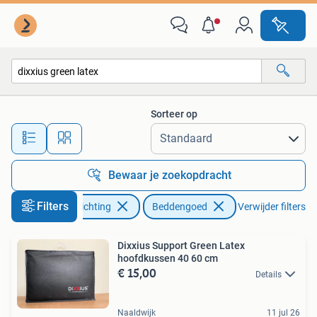
Slaapkamer | Beddengoed
Sorteer op
Alle afstanden…
Bewaar je zoekopdracht
Filters
Huis en Inrichting
Beddengoed
Verwijder filters
Dixxius Support Green Latex
hoofdkussen 40 60 cm
€ 15,00
Details
Naaldwijk
11 jul 26