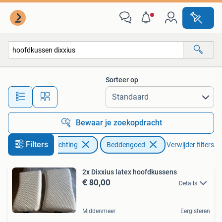
Slaapkamer | Beddengoed
Sorteer op
Alle afstanden…
Bewaar je zoekopdracht
Filters
Huis en Inrichting
Beddengoed
Verwijder filters
2x Dixxius latex hoofdkussens
€ 80,00
Details
Middenmeer
Eergisteren