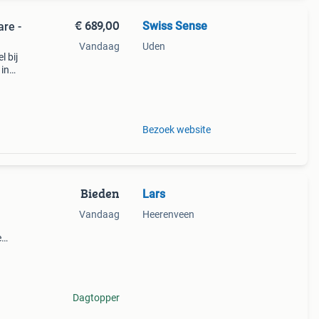
€ 689,00
Swiss Sense
are -
Vandaag
Uden
l bij
 in
ngs
x200
Bezoek website
Bieden
Lars
Vandaag
Heerenveen
e
r.
 bed,
Dagtopper