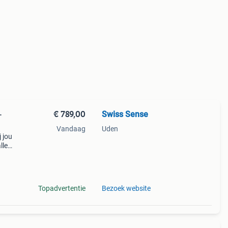
€ 789,00
Swiss Sense
-
Vandaag
Uden
j jou
lle
van
 t/m
Topadvertentie
Bezoek website