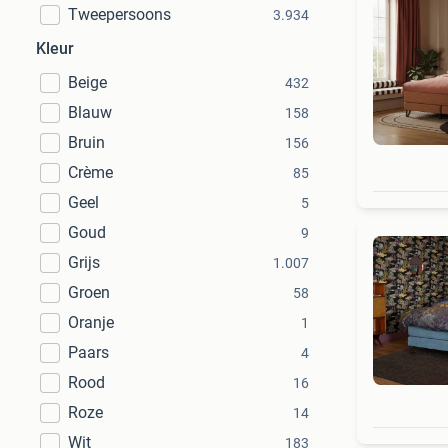
Tweepersoons
3.934
Kleur
Beige
432
Blauw
158
Bruin
156
Crème
85
Geel
5
Goud
9
Grijs
1.007
Groen
58
Oranje
1
Paars
4
Rood
16
Roze
14
Wit
183