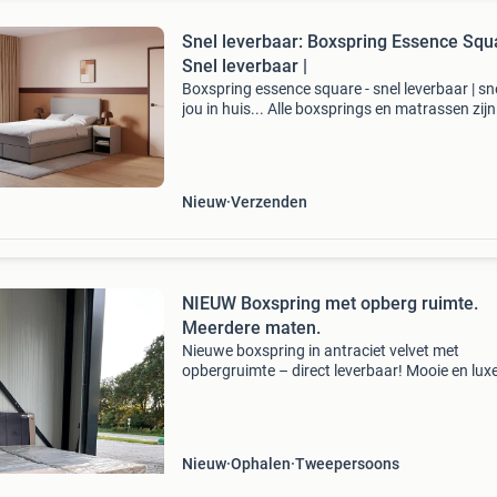
Snel leverbaar: Boxspring Essence Squ
Snel leverbaar |
Boxspring essence square - snel leverbaar | sne
jou in huis... Alle boxsprings en matrassen zijn
alle populaire formaten beschikbaar! Boxspri
van 140x200 t/m 200x220 matrassen van 70
t/
Nieuw
Verzenden
NIEUW Boxspring met opberg ruimte.
Meerdere maten.
Nieuwe boxspring in antraciet velvet met
opbergruimte – direct leverbaar! Mooie en lux
boxspring in een moderne antraciet velvet kleu
Voorzien van handige opbergruimte onder het
ideaal voor ex
Nieuw
Ophalen
Tweepersoons