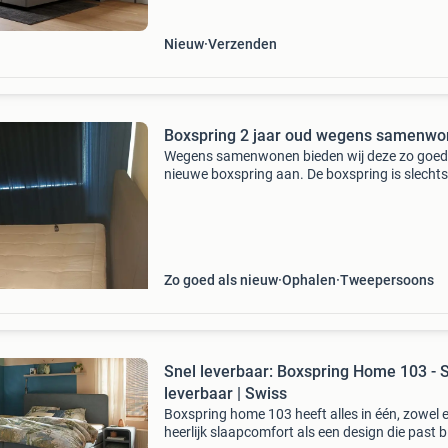
Nieuw
Verzenden
Boxspring 2 jaar oud wegens samenw
Wegens samenwonen bieden wij deze zo goed
nieuwe boxspring aan. De boxspring is slechts
jaar oud en verkeert in uitstekende staat. Idea
voor wie op zoek is naar een comfortabel bed 
een sc
Zo goed als nieuw
Ophalen
Tweepersoons
Snel leverbaar: Boxspring Home 103 - 
leverbaar | Swiss
Boxspring home 103 heeft alles in één, zowel 
heerlijk slaapcomfort als een design die past bi