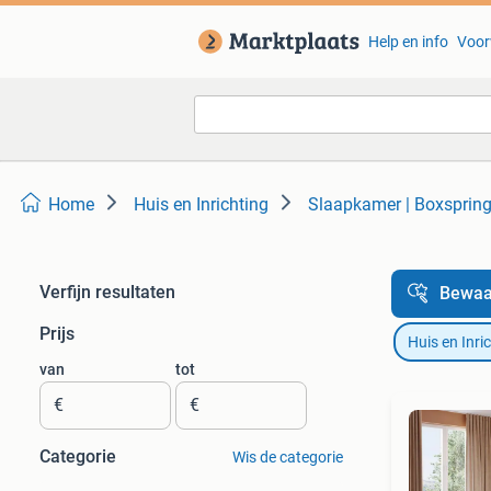
Help en info
Voor
Home
Huis en Inrichting
Slaapkamer | Boxsprin
Verfijn resultaten
Bewaa
Prijs
Huis en Inri
van
tot
€
€
Categorie
Wis de categorie