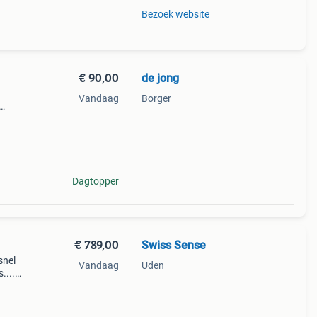
Bezoek website
€ 90,00
de jong
Vandaag
Borger
n en
Dagtopper
€ 789,00
Swiss Sense
snel
Vandaag
Uden
....
aire
00 t/