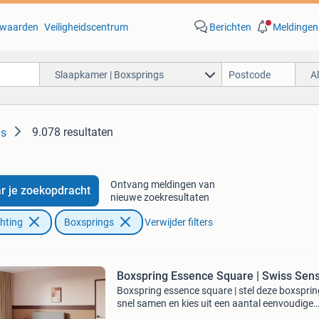
waarden
Veiligheidscentrum
Berichten
Meldingen
Slaapkamer | Boxsprings
A
9.078 resultaten
gs
Ontvang meldingen van
r je zoekopdracht
nieuwe zoekresultaten
chting
Boxsprings
Verwijder filters
Boxspring Essence Square | Swiss Sen
Boxspring essence square | stel deze boxsprin
snel samen en kies uit een aantal eenvoudige
opties.... Alle boxsprings en matrassen zijn in a