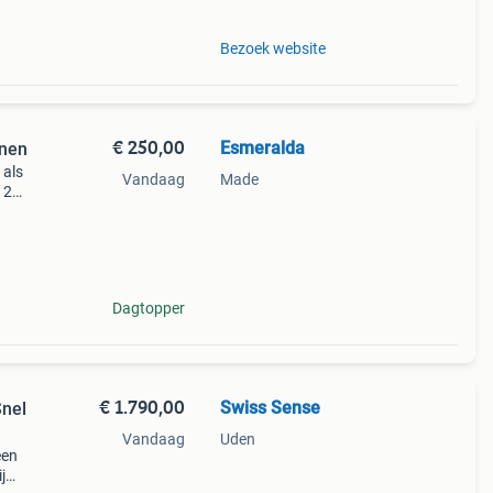
Bezoek website
€ 250,00
Esmeralda
onen
 als
Vandaag
Made
 2
al
voor
Dagtopper
€ 1.790,00
Swiss Sense
Snel
Vandaag
Uden
een
j