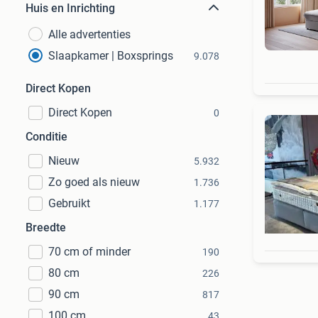
Huis en Inrichting
Alle advertenties
Slaapkamer | Boxsprings
9.078
Direct Kopen
Direct Kopen
0
Conditie
Nieuw
5.932
Zo goed als nieuw
1.736
Gebruikt
1.177
Breedte
70 cm of minder
190
80 cm
226
90 cm
817
100 cm
43