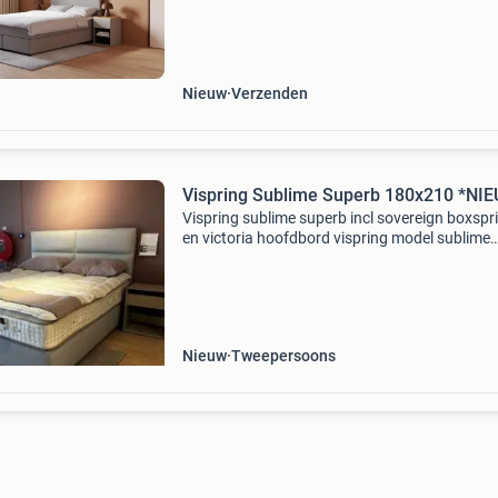
populaire formaten beschikbaar! Boxsprings 
140x200
Nieuw
Verzenden
Vispring Sublime Superb 180x210 *NI
Vispring sublime superb incl sovereign boxspr
en victoria hoofdbord vispring model sublime
superb 180×210 tegen aantrekkeijke aanschaf 
te verkrijgen. Dit natuurlijk opgebouwde bed is
topm
Nieuw
Tweepersoons