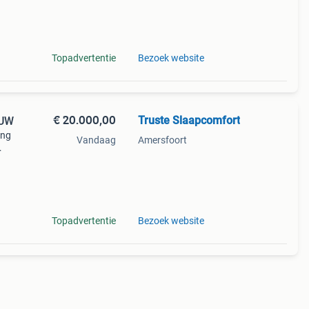
van
Topadvertentie
Bezoek website
€ 20.000,00
Truste Slaapcomfort
EUW
ing
Vandaag
Amersfoort
prijs
 het
Topadvertentie
Bezoek website