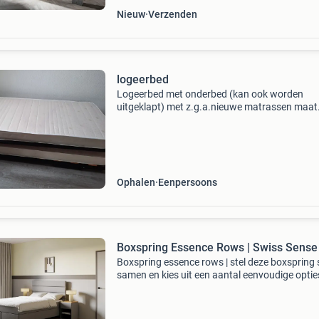
Nieuw
Verzenden
logeerbed
Logeerbed met onderbed (kan ook worden
uitgeklapt) met z.g.a.nieuwe matrassen maat
90cm breed, 200cm lang, 14cm hoog. Ophale
contant betalen
Ophalen
Eenpersoons
Boxspring Essence Rows | Swiss Sense
Boxspring essence rows | stel deze boxspring 
samen en kies uit een aantal eenvoudige opties
Alle boxsprings en matrassen zijn in alle popul
formaten beschikbaar! Boxsprings van 140x2