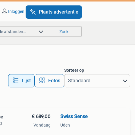
Inloggen
Plaats advertentie
lle afstanden…
Zoek
Sorteer op
Lijst
Foto’s
€ 689,00
Swiss Sense
se
g
Vandaag
Uden
lle