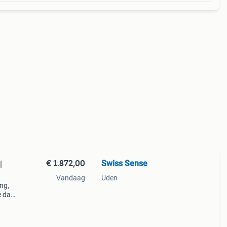
€ 1.872,00
Swiss Sense
|
Vandaag
Uden
ng,
e dat
en.
een