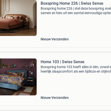
Boxspring Home 226 | Swiss Sense
Boxspring home 226 | stel deze boxspring snel
samen en kies uit een aantal eenvoudige opties
Alle boxsprings en matrassen zijn in alle popul
formaten beschikbaar! Boxsprings van 140x
t/m 20
Nieuw
Verzenden
Home 103 | Swiss Sense
Boxspring home 103 heeft alles in één, zowel 
heerlijk slaapcomfort als een tijdloze en stijlvol
uitstraling. Betaalbare prijs zelf samen te stell
Alle boxsprings en matrassen zijn in alle p
Nieuw
Verzenden