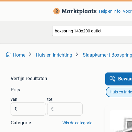
Help en info
Voor
Home
Huis en Inrichting
Slaapkamer | Boxsprin
Verfijn resultaten
Bewaa
Prijs
Huis en Inri
van
tot
€
€
Categorie
Wis de categorie