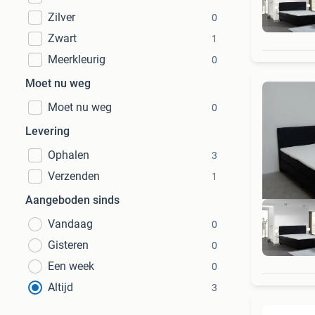
Zilver
0
Zwart
1
Meerkleurig
0
Moet nu weg
Moet nu weg
0
Levering
Ophalen
3
Verzenden
1
Aangeboden sinds
Vandaag
0
Gisteren
0
Een week
0
Altijd
3