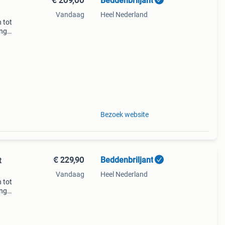
Beddenbriljant
Vandaag
Heel Nederland
 tot
ing
cm -
Bezoek website
€ 229,90
Beddenbriljant
t
Vandaag
Heel Nederland
 tot
ing
cm -