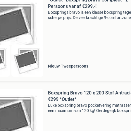
Persoons vanaf €299,-!
Boxsprings bravo is een klasse boxspring teg
scherpe prijs. De veerkrachtige 9-comfortzone
pocketveringmatrassen hebben een maximaa
draagbaar gewicht van 120 kg per zijde boxsp
bravo: - gestof
Nieuw
Tweepersoons
Boxspring Bravo 120 x 200 Stof Antraci
€299 *Outlet*
Luxe boxspring bravo pocketvering matrassen
een maximum van 120 kg! Oerdegelijk boxspr
tegen een zéér scherpe prijs boxspring bravo: -
gestoffeerde harde box 20 cm - 2x vanaf 120 
gestoffee