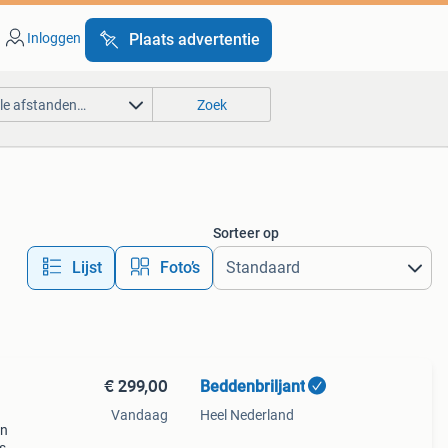
Inloggen
Plaats advertentie
lle afstanden…
Zoek
Sorteer op
Lijst
Foto’s
€ 299,00
Beddenbriljant
Vandaag
Heel Nederland
en