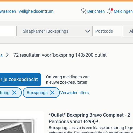
waarden
Veiligheidscentrum
Berichten
Meldingen
Slaapkamer | Boxsprings
A
72 resultaten
voor 'boxspring 140x200 outlet'
gs
Ontvang meldingen van
r je zoekopdracht
nieuwe zoekresultaten
chting
Boxsprings
Verwijder filters
*Outlet* Boxspring Bravo Compleet - 2
Persoons vanaf €299,-!
Boxsprings bravo is een klasse boxspring teg