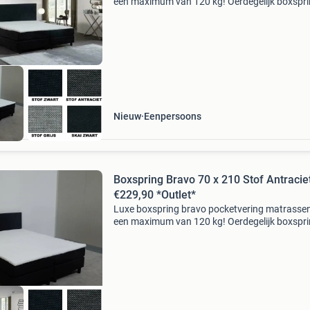
een maximum van 120 kg! Oerdegelijk boxspr
tegen een zéér scherpe prijs boxspring bravo: -
gestoffeerde harde box 20 cm - 2x vanaf 120 
gestoffee
Nieuw
Eenpersoons
Boxspring Bravo 70 x 210 Stof Antracie
€229,90 *Outlet*
Luxe boxspring bravo pocketvering matrassen
een maximum van 120 kg! Oerdegelijk boxspr
tegen een zéér scherpe prijs boxspring bravo: -
gestoffeerde harde box 20 cm - 2x vanaf 120 
gestoffee