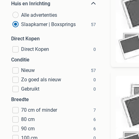
Huis en Inrichting
Alle advertenties
Slaapkamer | Boxsprings
57
Direct Kopen
Direct Kopen
0
Conditie
Nieuw
57
Zo goed als nieuw
0
Gebruikt
0
Breedte
70 cm of minder
7
80 cm
6
90 cm
6
100 cm
0