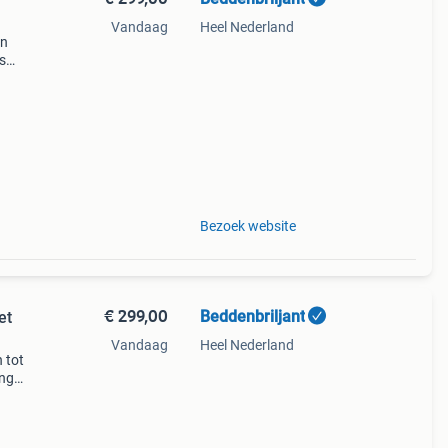
Vandaag
Heel Nederland
en
s
l
ring
Bezoek website
€ 299,00
Beddenbriljant
et
Vandaag
Heel Nederland
 tot
ing
cm -