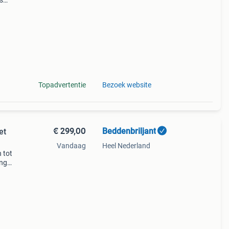
s
l
ring
Topadvertentie
Bezoek website
€ 299,00
Beddenbriljant
et
Vandaag
Heel Nederland
 tot
ing
cm -