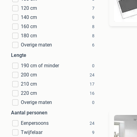
120 cm
7
140 cm
9
160 cm
8
180 cm
8
Overige maten
6
Lengte
190 cm of minder
0
200 cm
24
210 cm
17
220 cm
16
Overige maten
0
Aantal personen
Eenpersoons
24
Twijfelaar
9