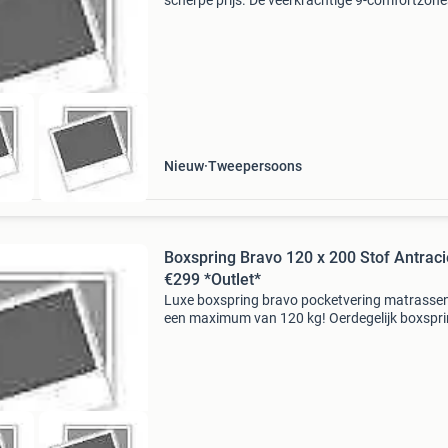
scherpe prijs. De veerkrachtige 9-comfortzone
pocketveringmatrassen hebben een maximaa
draagbaar gewicht van 120 kg per zijde boxsp
bravo: - gestof
Nieuw
Tweepersoons
Boxspring Bravo 120 x 200 Stof Antraci
€299 *Outlet*
Luxe boxspring bravo pocketvering matrassen
een maximum van 120 kg! Oerdegelijk boxspr
tegen een zéér scherpe prijs boxspring bravo: -
gestoffeerde harde box 20 cm - 2x vanaf 120 
gestoffee