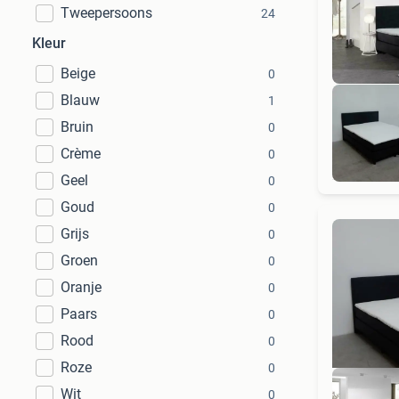
Tweepersoons
24
Kleur
Beige
0
Blauw
1
Bruin
0
Crème
0
Geel
0
Goud
0
Grijs
0
Groen
0
Oranje
0
Paars
0
Rood
0
Roze
0
Wit
0