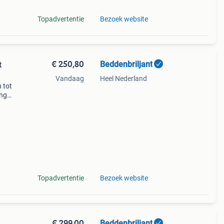
Topadvertentie
Bezoek website
€ 250,80
Beddenbriljant
t
Vandaag
Heel Nederland
 tot
ing
cm -
Topadvertentie
Bezoek website
€ 299,00
Beddenbriljant