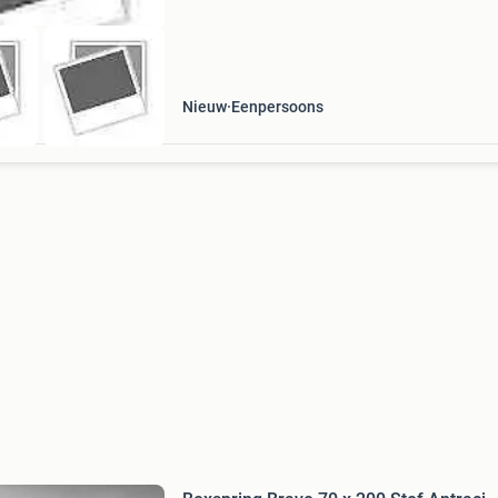
Nieuw
Eenpersoons