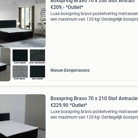
Boxspring Bravo 70 x 200 Stof Antraci
€209,- *Outlet*
Luxe boxspring bravo pocketvering matrassen
een maximum van 120 kg! Oerdegelijk boxspr
tegen een zéér scherpe prijs boxspring bravo: -
gestoffeerde harde box 20 cm - 2x vanaf 120 
gestoffee
Nieuw
Eenpersoons
Boxspring Bravo 70 x 210 Stof Antracie
€229,90 *Outlet*
Luxe boxspring bravo pocketvering matrassen
een maximum van 120 kg! Oerdegelijk boxspr
tegen een zéér scherpe prijs boxspring bravo: -
gestoffeerde harde box 20 cm - 2x vanaf 120 
gestoffee