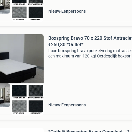
Nieuw
Eenpersoons
Boxspring Bravo 70 x 220 Stof Antracie
€250,80 *Outlet*
Luxe boxspring bravo pocketvering matrassen
een maximum van 120 kg! Oerdegelijk boxspr
tegen een zéér scherpe prijs boxspring bravo: -
gestoffeerde harde box 20 cm - 2x vanaf 120 
gestoffee
Nieuw
Eenpersoons
*Outlet* Boxspring Bravo Compleet - 2