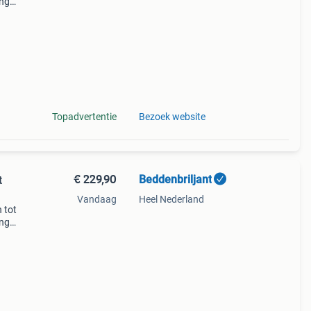
ing
cm -
Topadvertentie
Bezoek website
€ 229,90
Beddenbriljant
t
Vandaag
Heel Nederland
 tot
ing
cm -