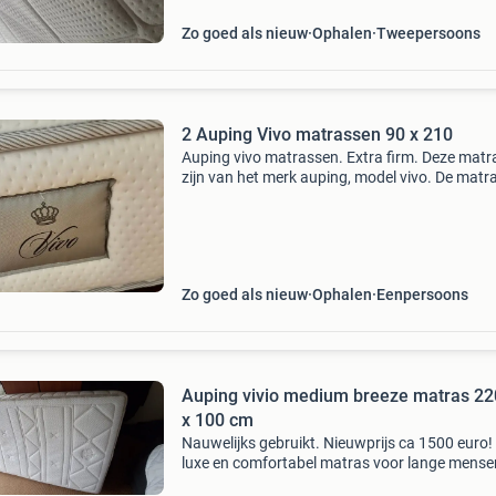
person
Zo goed als nieuw
Ophalen
Tweepersoons
2 Auping Vivo matrassen 90 x 210
Auping vivo matrassen. Extra firm. Deze mat
zijn van het merk auping, model vivo. De matr
zijn 90 cm breed en 210 cm lang. De matrassen
in uitstekende staat en bieden optimaal comfo
Zo goed als nieuw
Ophalen
Eenpersoons
Auping vivio medium breeze matras 2
x 100 cm
Nauwelijks gebruikt. Nieuwprijs ca 1500 euro!
luxe en comfortabel matras voor lange mense
Hoes is afritsbaar.