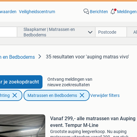
waarden
Veiligheidscentrum
Berichten
Meldingen
Slaapkamer | Matrassen en
A
Bedbodems
35 resultaten
voor 'auping matras vivo'
en en Bedbodems
Ontvang meldingen van
r je zoekopdracht
nieuwe zoekresultaten
chting
Matrassen en Bedbodems
Verwijder filters
Vanaf 299,- alle matrassen van Auping
event. Tempur M-Line
Grootste auping leegverkoop. Nu auping