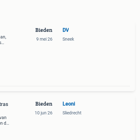
Bieden
DV
aan,
9 mei 26
Sneek
s
Bieden
Leoni
tras
10 jun 26
Sliedrecht
 van
en de
ge