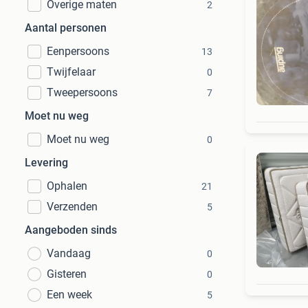
Overige maten
2
Aantal personen
Eenpersoons
13
Twijfelaar
0
Tweepersoons
7
Moet nu weg
Moet nu weg
0
Levering
Ophalen
21
Verzenden
5
Aangeboden sinds
Vandaag
0
Gisteren
0
Een week
5