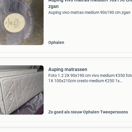
zgan
Auping vivo matras medium 90x190 cm zgan
Ophalen
Auping matrassen
Foto 1.2 2X 90x190 cm vivo medium €350 fot
1X 100x210cm cresto medium €250 1x
100x210cm maestro firm €250 foto 5 2x90x2
cm avs medium €100 foto 6 1x 90x200 cm inz
medium &e
Zo goed als nieuw
Ophalen
Tweepersoons