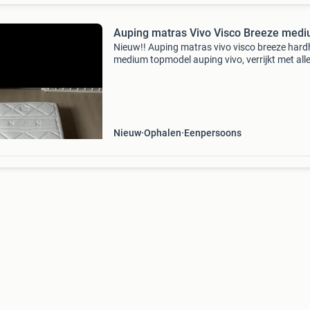
Auping matras Vivo Visco Breeze med
Nieuw!! Auping matras vivo visco breeze hard
medium topmodel auping vivo, verrijkt met all
opties, is dé keus voor wie de allerhoogste eis
stelt en bij ons verkrijgbaar. De vivo heeft 5 zo
Nieuw
Ophalen
Eenpersoons