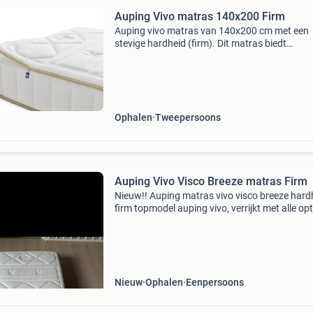
Auping Vivo matras 140x200 Firm
Auping vivo matras van 140x200 cm met een
stevige hardheid (firm). Dit matras biedt
uitstekende ondersteuning en comfort voor e
goede nachtrust. Ideaal voor
tweepersoonsbedden.
Ophalen
Tweepersoons
Auping Vivo Visco Breeze matras Firm
Nieuw!! Auping matras vivo visco breeze hard
firm topmodel auping vivo, verrijkt met alle opti
dé keus voor wie de allerhoogste eisen stelt en 
ons verkrijgbaar. De vivo heeft 5 zones, e
Nieuw
Ophalen
Eenpersoons