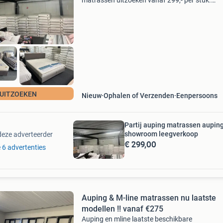
matrassen uitzoeken vanaf 299,- per stuk.
Beschikbare modellen: vivo maestro cresto ad
totale leegverkoop auping showroom uitverko
Alle modellen beschikba
UITZOEKEN
Nieuw
Ophalen of Verzenden
Eenpersoons
Partij auping matrassen auping
showroom leegverkoop
deze adverteerder
€ 299,00
e 6 advertenties
Auping & M-line matrassen nu laatste
modellen !! vanaf €275
Auping en mline laatste beschikbare