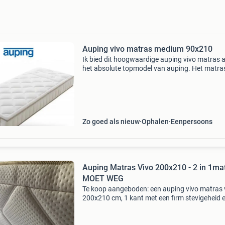
Auping vivo matras medium 90x210
Ik bied dit hoogwaardige auping vivo matras 
het absolute topmodel van auping. Het matra
verkeert in uitstekende staat, is zorgvuldig
onderhouden en vertoont nauwelijks
gebruikssporen.specificati
Zo goed als nieuw
Ophalen
Eenpersoons
Auping Matras Vivo 200x210 - 2 in 1ma
MOET WEG
Te koop aangeboden: een auping vivo matras
200x210 cm, 1 kant met een firm stevigeheid 
andere kant met een extra firm stevigheid. Het
matras is in uitstekende staat. Ideaal voor lan