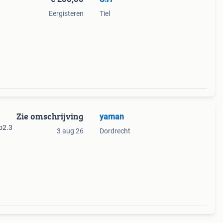
Eergisteren
Tiel
Zie omschrijving
yaman
o2.3
3 aug 26
Dordrecht
00
io