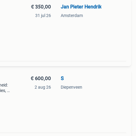
€ 350,00
Jan Pieter Hendrik
31 jul 26
Amsterdam
en
€ 600,00
S
heid:
2 aug 26
Diepenveen
es, is
bij