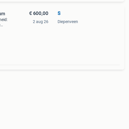
€ 600,00
S
ium
heid:
2 aug 26
Diepenveen
e
en
nes,