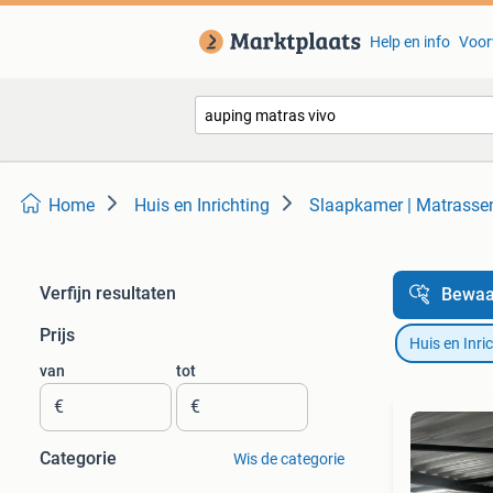
Help en info
Voor
Home
Huis en Inrichting
Slaapkamer | Matrass
Verfijn resultaten
Bewaa
Prijs
Huis en Inri
van
tot
€
€
Categorie
Wis de categorie