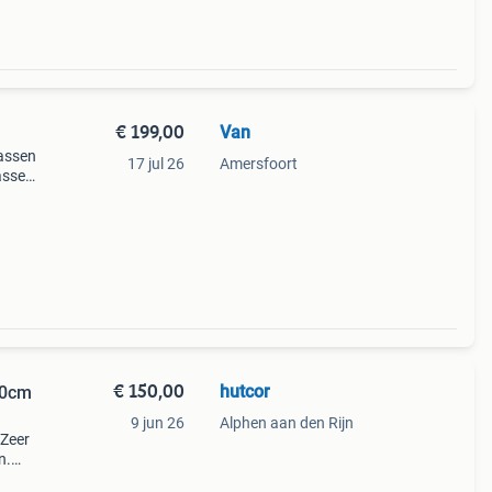
€ 199,00
Van
rassen
17 jul 26
Amersfoort
assen
 zijn
rt.
€ 150,00
hutcor
20cm
9 jun 26
Alphen aan den Rijn
 Zeer
n.