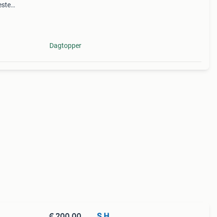
este
kbaar
e
Dagtopper
€ 200,00
S.H
m