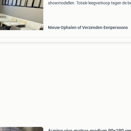
showmodellen. Totale leegverkoop tegen de b
prijzen! Laagste prijzen van nl.!! Wij zijn berei
op telefoonnummer: 0684926598 zie ook onz
andere advertentie
Nieuw
Ophalen of Verzenden
Eenpersoons
Auping vivo matras medium 90x190 c