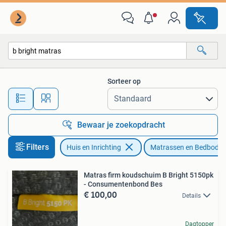
Slaapkamer | Matrassen en Bedbodems
Sorteer op
Alle afstanden…
Bewaar je zoekopdracht
Filters
Huis en Inrichting
Matrassen en Bedbode
Matras firm koudschuim B Bright 5150pk
- Consumentenbond Bes
€ 100,00
Details
Dagtopper