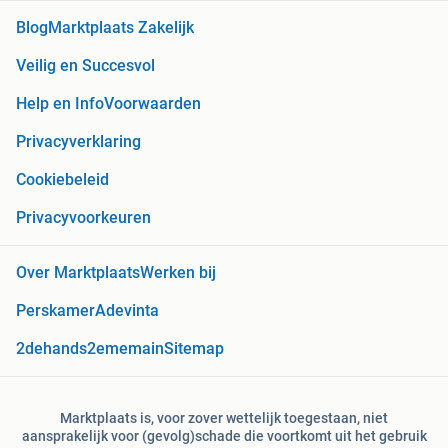
Blog
Marktplaats Zakelijk
Veilig en Succesvol
Help en Info
Voorwaarden
Privacyverklaring
Cookiebeleid
Privacyvoorkeuren
Over Marktplaats
Werken bij
Perskamer
Adevinta
2dehands
2ememain
Sitemap
Marktplaats is, voor zover wettelijk toegestaan, niet
aansprakelijk voor (gevolg)schade die voortkomt uit het gebruik