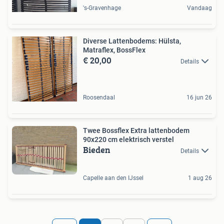
's-Gravenhage
Vandaag
Diverse Lattenbodems: Hülsta,
Matraflex, BossFlex
€ 20,00
Details
Roosendaal
16 jun 26
Twee Bossflex Extra lattenbodem
90x220 cm elektrisch verstel
Bieden
Details
Capelle aan den IJssel
1 aug 26